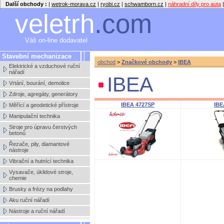
Další obchody :
|
wetrok-morava.cz
|
ryobi.cz
|
schwamborn.cz
|
náhradní díly pro auta
|
veletrh
.com
Váš on-line dodavatel
Stavební mechanizace
obchod
>
Značkové obchody
>
IBEA
Elektrické a vzduchové ruční
nářadí
IBEA
Vrtání, bourání, demolice
Zdroje, agregáty, generátory
IBEA 4727SP
IBE
Měřící a geodetické přístroje
Manipulační technika
Stroje pro úpravu čerstvých
betonů
Řezače, pily, diamantové
nástroje
Vibrační a hutnící technika
Vysavače, úklidové stroje,
chemie
Brusky a frézy na podlahy
Aku ruční nářadí
Nástroje a ruční nářadí