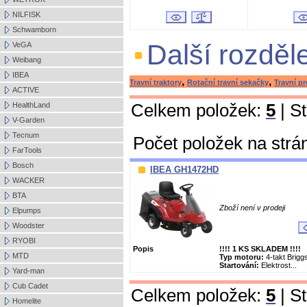
NILFISK
Schwamborn
Další rozděl
VeGA
Weibang
IBEA
,
,
Travní traktory
Rotační travní sekačky
Travní p
ACTIVE
Celkem položek:
5
| S
HealthLand
V-Garden
Tecnum
Počet položek na strá
FarTools
Bosch
IBEA GH1472HD
WACKER
BTA
Zboží není v prodeji
Elpumps
Woodster
RYOBI
Popis
!!!! 1 KS SKLADEM !!!!
MTD
Typ motoru:
4-takt Brig
Startování:
Elektrost...
Yard-man
Cub Cadet
Celkem položek:
5
| S
Homelite