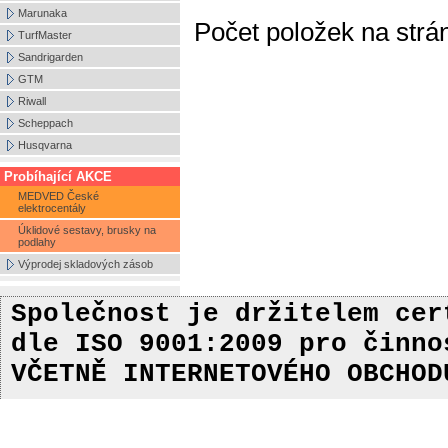
Marunaka
Počet položek na strá
TurfMaster
Sandrigarden
GTM
Riwall
Scheppach
Husqvarna
Probíhající AKCE
MEDVED České
elektrocentály
Úklidové sestavy, brusky na
podlahy
Výprodej skladových zásob
Společnost je držitelem ce
dle ISO 9001:2009
pro činn
VČETNĚ INTERNETOVÉHO OBCHOD