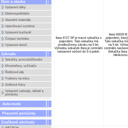
Dům a stavba
Vybavení dílny
Elektrospotřebiče
Stavební materiály
Upevňovací systémy
Vybavení kuchyně
Ibea 50029 B 
Ibea 4727 SP je travní sekačka s
pojezdem, který 
Čerpací technika
pojezdem. Tato sekačka má
Tato sekačka má
prodlouženou záruku na 5 let.
na 5 let. Výh
Vybavení domů
Výhodou sekaček Ibea je centrální
centrální nastave
nastavení sečení do 5-ti poloh.
Sekačka Ibea
Zahrada
hliníkovou
Sekačky, provzdušňovače
Křovinořezy, vyžínače
Řetězové pily
Traktory na trávu
Sněhové frézy
Vybavení zahrady, nářadí a
pomůcky
Auto-moto
Pracovní pomůcky
Značkové obchody
WETROK