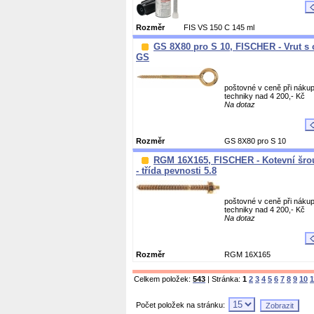
Rozměr
FIS VS 150 C 145 ml
GS 8X80 pro S 10, FISCHER - Vrut s
GS
poštovné v ceně při nákup
techniky nad 4 200,- Kč
Na dotaz
Rozměr
GS 8X80 pro S 10
RGM 16X165, FISCHER - Kotevní šr
- třída pevnosti 5.8
poštovné v ceně při nákup
techniky nad 4 200,- Kč
Na dotaz
Rozměr
RGM 16X165
Celkem položek:
543
| Stránka:
1
2
3
4
5
6
7
8
9
10
1
Počet položek na stránku: