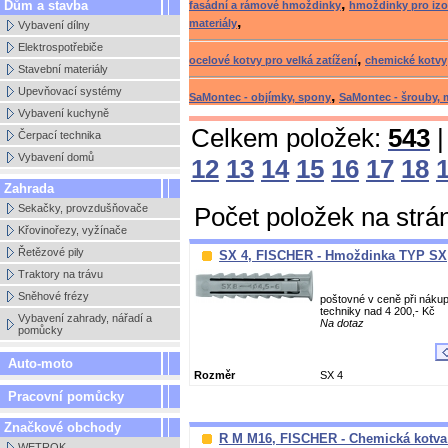
,
Dům a stavba
fasádní a rámové hmoždinky
hmoždinky pro izo
,
materiály
Vybavení dílny
Elektrospotřebiče
,
ocelové kotvy pro velká zatížení
chemické kotvy
Stavební materiály
Upevňovací systémy
,
SaMontec - objímky, spony
SaMontec - šrouby, 
Vybavení kuchyně
Celkem položek:
543
|
Čerpací technika
Vybavení domů
12
13
14
15
16
17
18
Zahrada
Sekačky, provzdušňovače
Počet položek na strá
Křovinořezy, vyžínače
Řetězové pily
SX 4, FISCHER - Hmoždinka TYP SX
Traktory na trávu
Sněhové frézy
poštovné v ceně při nákup
techniky nad 4 200,- Kč
Vybavení zahrady, nářadí a
Na dotaz
pomůcky
Auto-moto
Rozměr
SX 4
Pracovní pomůcky
Značkové obchody
R M M16, FISCHER - Chemická kotva
WETROK