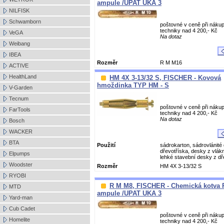
ampule /UPAT UKA 3
NILFISK
Schwamborn
poštovné v ceně při nákup
techniky nad 4 200,- Kč
VeGA
Na dotaz
Weibang
IBEA
Rozměr
R M M16
ACTIVE
HealthLand
HM 4X 3-13/32 S, FISCHER - Kovová
hmoždinka TYP HM - S
V-Garden
Tecnum
poštovné v ceně při nákup
FarTools
techniky nad 4 200,- Kč
Na dotaz
Bosch
WACKER
BTA
Použití
sádrokarton, sádrovlánité
dřevotříska, desky z vlá
Elpumps
lehké stavební desky z dř
Woodster
Rozměr
HM 4X 3-13/32 S
RYOBI
R M M8, FISCHER - Chemická kotva 
MTD
ampule /UPAT UKA 3
Yard-man
Cub Cadet
poštovné v ceně při nákup
Homelite
techniky nad 4 200,- Kč