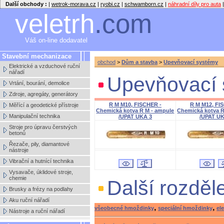
Další obchody :
|
wetrok-morava.cz
|
ryobi.cz
|
schwamborn.cz
|
náhradní díly pro auta
|
veletrh
.com
Váš on-line dodavatel
Stavební mechanizace
obchod
>
Dům a stavba
>
Upevňovací systémy
Elektrické a vzduchové ruční
nářadí
Upevňovací 
Vrtání, bourání, demolice
Zdroje, agregáty, generátory
R M M10, FISCHER -
R M M12, FI
Měřící a geodetické přístroje
Chemická kotva R M - ampule
Chemická kotva R
Manipulační technika
/UPAT UKA 3
/UPAT UK
Stroje pro úpravu čerstvých
betonů
Řezače, pily, diamantové
nástroje
Vibrační a hutnící technika
Vysavače, úklidové stroje,
chemie
Další rozděl
Brusky a frézy na podlahy
Aku ruční nářadí
,
,
všeobecné hmoždinky
speciální hmoždinky
el
Nástroje a ruční nářadí