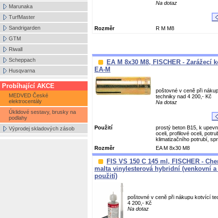
Na dotaz
Marunaka
TurfMaster
Sandrigarden
Rozměr
R M M8
GTM
Riwall
Scheppach
EA M 8x30 M8, FISCHER - Zarážecí 
EA-M
Husqvarna
Probíhající AKCE
poštovné v ceně při nákup
MEDVED České
techniky nad 4 200,- Kč
elektrocentály
Na dotaz
Úklidové sestavy, brusky na
podlahy
Použití
prostý beton B15, k upevn
Výprodej skladových zásob
oceli, profilové oceli, potru
klimatizačního potrubí, spri
Rozměr
EA M 8x30 M8
FIS VS 150 C 145 ml, FISCHER - Ch
malta vinylesterová hybridní (venkovní a 
použití)
poštovné v ceně při nákupu kotvící te
4 200,- Kč
Na dotaz