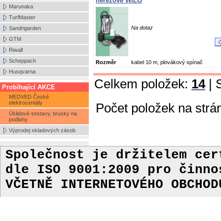
nerezové WILO
Marunaka
TurfMaster
Na dotaz
Sandrigarden
GTM
Riwall
Scheppach
Rozměr
kabel 10 m, plovákový spínač
Husqvarna
Celkem položek:
14
| 
Probíhající AKCE
MEDVED České
elektrocentály
Počet položek na strá
Úklidové sestavy, brusky na
podlahy
Výprodej skladových zásob
Společnost je držitelem ce
dle ISO 9001:2009
pro činn
VČETNĚ INTERNETOVÉHO OBCHOD