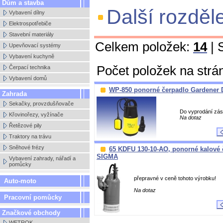
Dům a stavba
Další rozděl
Vybavení dílny
Elektrospotřebiče
Stavební materiály
Celkem položek:
14
| 
Upevňovací systémy
Vybavení kuchyně
Počet položek na strá
Čerpací technika
Vybavení domů
WP-850 ponorné čerpadlo Gardener
Zahrada
Sekačky, provzdušňovače
Do vyprodání zás
Křovinořezy, vyžínače
Na dotaz
Řetězové pily
Traktory na trávu
Sněhové frézy
65 KDFU 130-10-AO, ponorné kalové 
SIGMA
Vybavení zahrady, nářadí a
pomůcky
přepravné v ceně tohoto výrobku!
Auto-moto
Na dotaz
Pracovní pomůcky
Značkové obchody
WETROK