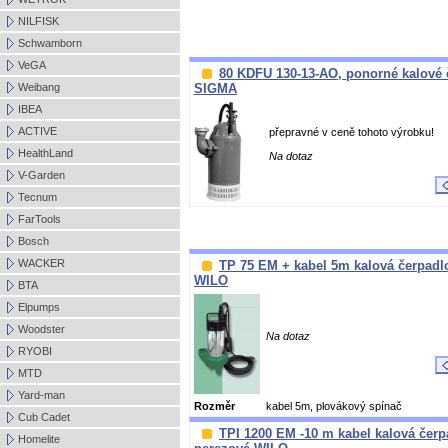
NILFISK
Schwamborn
VeGA
80 KDFU 130-13-AO, ponorné kalové 
Weibang
SIGMA
IBEA
ACTIVE
přepravné v ceně tohoto výrobku!
HealthLand
Na dotaz
V-Garden
Tecnum
FarTools
Bosch
WACKER
TP 75 EM + kabel 5m kalová čerpadl
WILO
BTA
Elpumps
Woodster
Na dotaz
RYOBI
MTD
Yard-man
Rozměr
kabel 5m, plovákový spínač
Cub Cadet
TPI 1200 EM -10 m kabel kalová čerp
Homelite