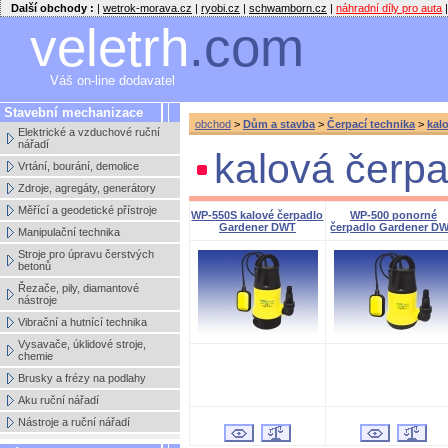
Další obchody :
|
wetrok-morava.cz
|
ryobi.cz
|
schwamborn.cz
|
náhradní díly pro auta
|
veletrh
.com
Váš on-line dodavatel
Stavební mechanizace
obchod
>
Dům a stavba
>
Čerpací technika
>
kal
Elektrické a vzduchové ruční
nářadí
kalová čerpa
Vrtání, bourání, demolice
Zdroje, agregáty, generátory
Měřící a geodetické přístroje
WP-550S kalové čerpadlo
WP-500 ponorné
Gardener DWT
čerpadlo Gardener D
Manipulační technika
Stroje pro úpravu čerstvých
betonů
Řezače, pily, diamantové
nástroje
Vibrační a hutnící technika
Vysavače, úklidové stroje,
chemie
Brusky a frézy na podlahy
Aku ruční nářadí
Nástroje a ruční nářadí