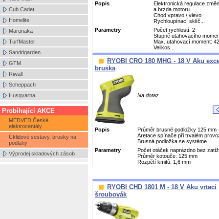
Popis
Elektronická regulace změn
Cub Cadet
a brzda motoru
Chod vpravo / vlevo
Homelite
Rychloupínací sklíč...
Parametry
Počet rychlostí: 2
Marunaka
Stupně utahovacího momen
TurfMaster
Max. utahovací moment: 4
Velikos...
Sandrigarden
RYOBI CRO 180 MHG - 18 V Aku exce
GTM
bruska
Riwall
Scheppach
Husqvarna
Na dotaz
Probíhající AKCE
MEDVED České
elektrocentály
Popis
Průměr brusné podložky 125 mm
Aretace spínače při trvalém provo
Úklidové sestavy, brusky na
Brusná podložka se systéme...
podlahy
Parametry
Počet otáček naprázdno bez zatíž
Výprodej skladových zásob
Průměr kotouče: 125 mm
Rozpětí kmitů: 1,6 mm
RYOBI CHD 1801 M - 18 V Aku vrtací
šroubovák