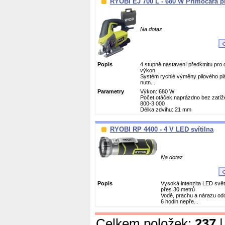
RYOBI EJ 700 L - 680 W Přímočará pi
Na dotaz
Popis
4 stupně nastavení předkmitu pro 
výkon
Systém rychlé výměny pilového pl
nutn...
Parametry
Výkon: 680 W
Počet otáček naprázdno bez zatížen
800-3 000
Délka zdvihu: 21 mm
RYOBI RP 4400 - 4 V LED svítilna
Na dotaz
Popis
Vysoká intenzita LED světl
přes 30 metrů
Vodě, prachu a nárazu od
6 hodin nepře...
Celkem položek:
237
|