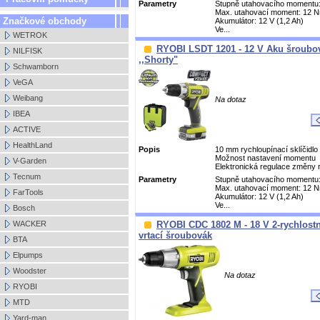
Parametry
Stupně utahovacího momentu:
Max. utahovací moment: 12 
Značkové obchody
Akumulátor: 12 V (1,2 Ah)
Ve...
WETROK
RYOBI LSDT 1201 - 12 V Aku šroubo
NILFISK
,,Shorty"
Schwamborn
VeGA
Weibang
Na dotaz
IBEA
ACTIVE
HealthLand
Popis
10 mm rychloupínací sklíčidlo
Možnost nastavení momentu
V-Garden
Elektronická regulace změny r
Tecnum
Parametry
Stupně utahovacího momentu:
Max. utahovací moment: 12 
FarTools
Akumulátor: 12 V (1,2 Ah)
Ve...
Bosch
WACKER
RYOBI CDC 1802 M - 18 V 2-rychlostn
vrtací šroubovák
BTA
Elpumps
Woodster
Na dotaz
RYOBI
MTD
Yard-man