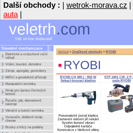
Další obchody :
|
wetrok-morava.cz
auta
|
veletrh
.com
Váš on-line dodavatel
Stavební mechanizace
obchod
>
Značkové obchody
>
RYOBI
Elektrické a vzduchové ruční
nářadí
RYOBI
Vrtání, bourání, demolice
Zdroje, agregáty, generátory
RYOBI CH 485 I - 850 W
STP 1801 CW -2 P
Měřící a geodetické přístroje
Sekací-bourací kladivo
sada RYOBI
Manipulační technika
Stroje pro úpravu čerstvých
betonů
Řezače, pily, diamantové
nástroje
Vibrační a hutnící technika
Pneumatické ústrojí kladiva
Vysavače, úklidové stroje,
Zastavení otáčení při sekání
chemie
Systém tlumení vibrací
Odpojitelné kartáče
Brusky a frézy na podlahy
Konstrukce z hliníkové slitiny