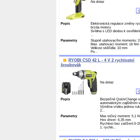
Na dotaz
Popis
Elektronická regulace změny ryc
brzda motoru
Svítilna s LED diodou k osvětlen
...
Parametry
Stupně utahovacího momentu: 2
Max. utahovací moment: 16 Nm
Velikost sklíčidla: 10 mm
Po...
RYOBI CSD 42 L - 4 V 2 rychlostní
šroubovák
Na dotaz
Popis
Bezpečné QuickChange skl
automatickým zajištěním 
Výměna vrtáku jednou ru
2...
Parametry
Max točivý moment: 5,1 
Hex driver: 6,35 mm
Rychlost bez zatížení:0-20
1. rychlo...