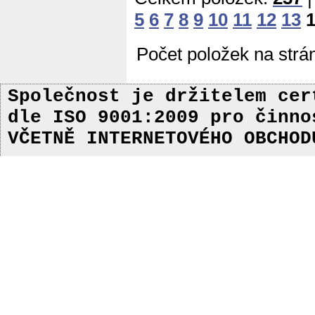
5
6
7
8
9
10
11
12
13
Počet položek na strá
Společnost je držitelem ce
dle ISO 9001:2009
pro činn
VČETNĚ INTERNETOVÉHO OBCHOD