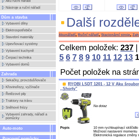
Aku ruční nářadí
Nástroje a ruční nářadí
Dům a stavba
Další rozděl
Vybavení dílny
Elektrospotřebiče
,
,
,
Akunářadí
Ruční nářadí
Stacionární stroje
Zah
Stavební materiály
Upevňovací systémy
Celkem položek:
237
|
Vybavení kuchyně
5
6
7
8
9
10
11
12
13
Čerpací technika
Vybavení domů
Počet položek na strá
Zahrada
Sekačky, provzdušňovače
RYOBI LSDT 1201 - 12 V Aku šroubo
Křovinořezy, vyžínače
,,Shorty"
Řetězové pily
Traktory na trávu
Na dotaz
Sněhové frézy
Vybavení zahrady, nářadí a
pomůcky
Popis
10 mm rychloupínací sklíčidlo
Auto-moto
Možnost nastavení momentu
Elektronická regulace změny r
Pracovní pomůcky