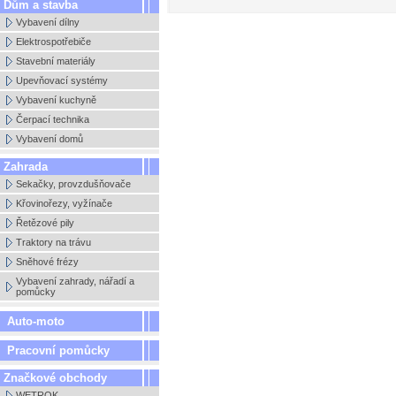
Dům a stavba
Vybavení dílny
Elektrospotřebiče
Stavební materiály
Upevňovací systémy
Vybavení kuchyně
Čerpací technika
Vybavení domů
Zahrada
Sekačky, provzdušňovače
Křovinořezy, vyžínače
Řetězové pily
Traktory na trávu
Sněhové frézy
Vybavení zahrady, nářadí a
pomůcky
Auto-moto
Pracovní pomůcky
Značkové obchody
WETROK