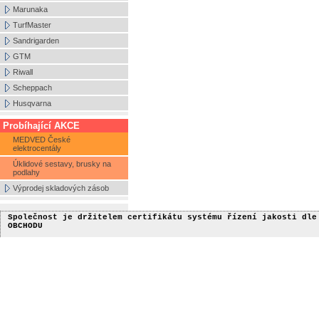
Marunaka
TurfMaster
Sandrigarden
GTM
Riwall
Scheppach
Husqvarna
Probíhající AKCE
MEDVED České
elektrocentály
Úklidové sestavy, brusky na
podlahy
Výprodej skladových zásob
Společnost je držitelem certifikátu
systému řízení jakosti
dle
OBCHODU