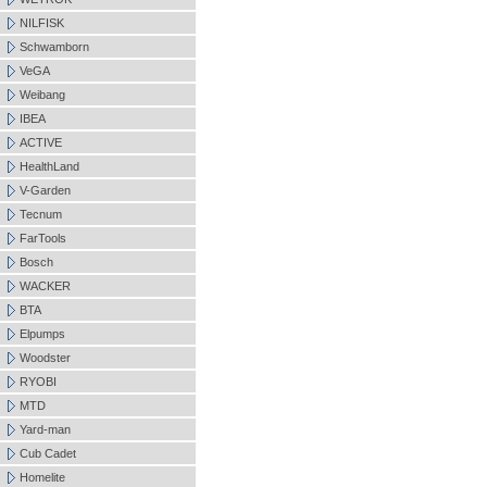
NILFISK
Schwamborn
VeGA
Weibang
IBEA
ACTIVE
HealthLand
V-Garden
Tecnum
FarTools
Bosch
WACKER
BTA
Elpumps
Woodster
RYOBI
MTD
Yard-man
Cub Cadet
Homelite