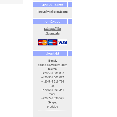
.porovnávání
Porovnávání je
prázdné
.
.o nákupu
Nákupní řád
Nápověda
.kontakt
E-mail:
obchod@veletrh.com
Telefon:
+420 581 601 007
+420 581 601 077
+420 545 218 786
Fax:
+420 581 601 341
mobil:
+420 776 699 545
Skype:
prodejce
---------------------------