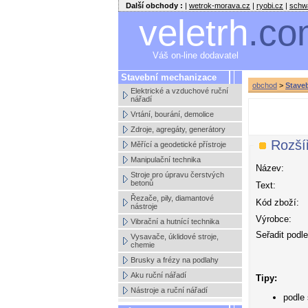
Další obchody :
|
wetrok-morava.cz
|
ryobi.cz
|
schw
veletrh
.co
Váš on-line dodavatel
Stavební mechanizace
obchod
>
Stave
Elektrické a vzduchové ruční
nářadí
Vrtání, bourání, demolice
Zdroje, agregáty, generátory
Rozší
Měřící a geodetické přístroje
Manipulační technika
Název:
Stroje pro úpravu čerstvých
betonů
Text:
Řezače, pily, diamantové
Kód zboží:
nástroje
Výrobce:
Vibrační a hutnící technika
Seřadit podle
Vysavače, úklidové stroje,
chemie
Brusky a frézy na podlahy
Aku ruční nářadí
Tipy:
Nástroje a ruční nářadí
podle