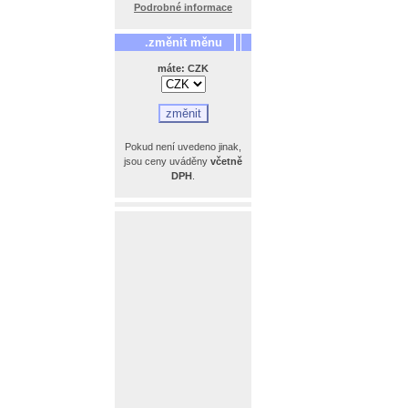
Podrobné informace
.změnit měnu
máte: CZK
Pokud není uvedeno jinak,
jsou ceny uváděny
včetně
DPH
.