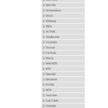
NILFISK
Schwamborn
VeGA
Weibang
IBEA
ACTIVE
HealthLand
V-Garden
Tecnum
FarTools
Bosch
WACKER
BTA
Elpumps
Woodster
RYOBI
MTD
Yard-man
Cub Cadet
Homelite