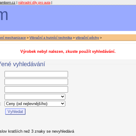
amborn.cz
|
náhradní díly pro auta
|
m
bní mechanizace
>
Vibrační a hutnící technika
>
vibrační pěchy
>
Výrobek nebyl nalezen, zkuste použít vyhledávání.
řené vyhledávání
:
 slov kratších než 3 znaky se nevyhledává