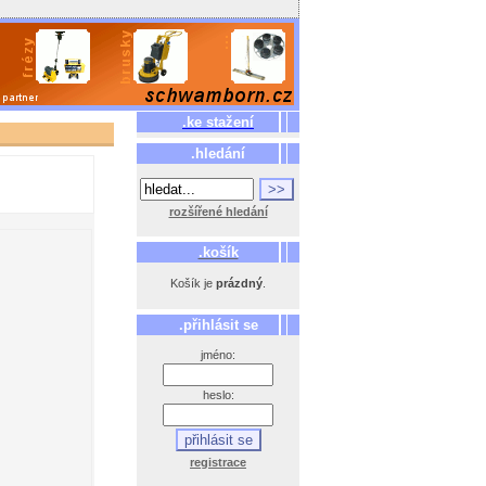
.ke stažení
.hledání
rozšířené hledání
.košík
Košík je
prázdný
.
.přihlásit se
jméno:
heslo:
registrace