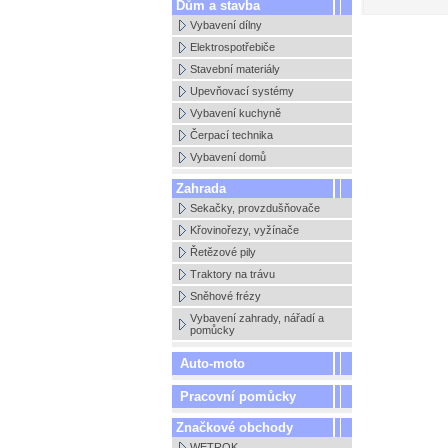
Dům a stavba
Vybavení dílny
Elektrospotřebiče
Stavební materiály
Upevňovací systémy
Vybavení kuchyně
Čerpací technika
Vybavení domů
Zahrada
Sekačky, provzdušňovače
Křovinořezy, vyžínače
Řetězové pily
Traktory na trávu
Sněhové frézy
Vybavení zahrady, nářadí a
pomůcky
Auto-moto
Pracovní pomůcky
Značkové obchody
WETROK