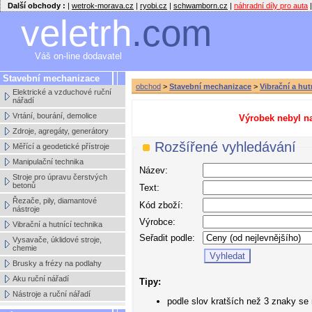
Další obchody :
|
wetrok-morava.cz
|
ryobi.cz
|
schwamborn.cz
|
náhradní díly pro auta
|
veletrh
.com
Váš on-line dodavatel
Stavební mechanizace
obchod
>
Stavební mechanizace
>
Vibrační a hut
Elektrické a vzduchové ruční
nářadí
Vrtání, bourání, demolice
Výrobek nebyl na
Zdroje, agregáty, generátory
Rozšířené vyhledávání
Měřící a geodetické přístroje
Manipulační technika
Název:
Stroje pro úpravu čerstvých
betonů
Text:
Řezače, pily, diamantové
Kód zboží:
nástroje
Výrobce:
Vibrační a hutnící technika
Seřadit podle:
Vysavače, úklidové stroje,
chemie
Brusky a frézy na podlahy
Aku ruční nářadí
Tipy:
Nástroje a ruční nářadí
podle slov kratších než 3 znaky se