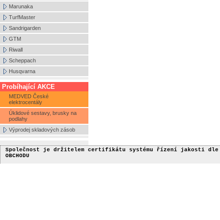
Marunaka
TurfMaster
Sandrigarden
GTM
Riwall
Scheppach
Husqvarna
Probíhající AKCE
MEDVED České
elektrocentály
Úklidové sestavy, brusky na
podlahy
Výprodej skladových zásob
Společnost je držitelem certifikátu
systému řízení jakosti
dle
OBCHODU