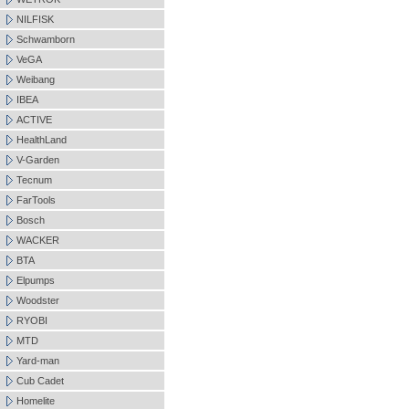
NILFISK
Schwamborn
VeGA
Weibang
IBEA
ACTIVE
HealthLand
V-Garden
Tecnum
FarTools
Bosch
WACKER
BTA
Elpumps
Woodster
RYOBI
MTD
Yard-man
Cub Cadet
Homelite