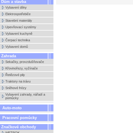
Dům a stavba
Vybavení dílny
Elektrospotřebiče
Stavební materiály
Upevňovací systémy
Vybavení kuchyně
Čerpací technika
Vybavení domů
Zahrada
Sekačky, provzdušňovače
Křovinořezy, vyžínače
Řetězové pily
Traktory na trávu
Sněhové frézy
Vybavení zahrady, nářadí a
pomůcky
Auto-moto
Pracovní pomůcky
Značkové obchody
WETROK