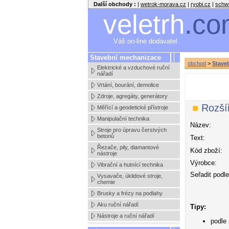
Další obchody :
|
wetrok-morava.cz
|
ryobi.cz
|
schw
veletrh
.co
Váš on-line dodavatel
Stavební mechanizace
obchod
>
Stave
Elektrické a vzduchové ruční
nářadí
Vrtání, bourání, demolice
Zdroje, agregáty, generátory
Rozší
Měřící a geodetické přístroje
Manipulační technika
Název:
Stroje pro úpravu čerstvých
betonů
Text:
Řezače, pily, diamantové
Kód zboží:
nástroje
Výrobce:
Vibrační a hutnící technika
Seřadit podle
Vysavače, úklidové stroje,
chemie
Brusky a frézy na podlahy
Aku ruční nářadí
Tipy:
Nástroje a ruční nářadí
podle