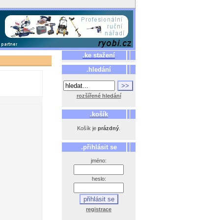
.ke stažení
.hledání
rozšířené hledání
.košík
Košík je
prázdný
.
.přihlásit se
jméno:
heslo:
registrace