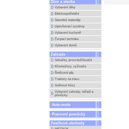
Dům a stavba
Vybavení dílny
Elektrospotřebiče
Stavební materiály
Upevňovací systémy
Vybavení kuchyně
Čerpací technika
Vybavení domů
Zahrada
Sekačky, provzdušňovače
Křovinořezy, vyžínače
Řetězové pily
Traktory na trávu
Sněhové frézy
Vybavení zahrady, nářadí a
pomůcky
Auto-moto
Pracovní pomůcky
Značkové obchody
WETROK