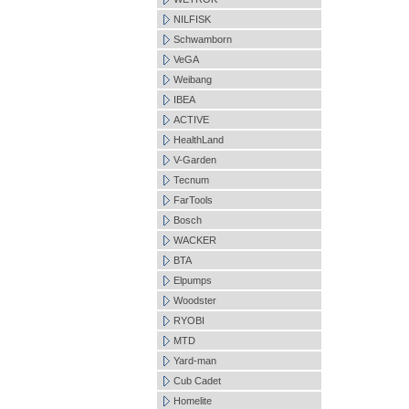
NILFISK
Schwamborn
VeGA
Weibang
IBEA
ACTIVE
HealthLand
V-Garden
Tecnum
FarTools
Bosch
WACKER
BTA
Elpumps
Woodster
RYOBI
MTD
Yard-man
Cub Cadet
Homelite