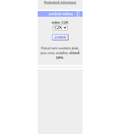
Podrobné informace
.změnit měnu
máte: CZK
Pokud není uvedeno jinak,
jsou ceny uváděny
včetně
DPH
.