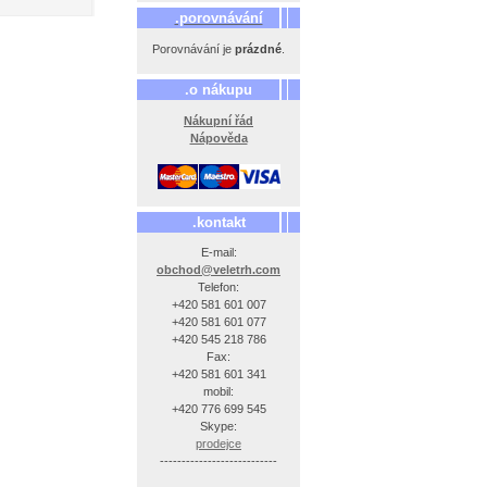
.porovnávání
Porovnávání je
prázdné
.
.o nákupu
Nákupní řád
Nápověda
.kontakt
E-mail:
obchod@veletrh.com
Telefon:
+420 581 601 007
+420 581 601 077
+420 545 218 786
Fax:
+420 581 601 341
mobil:
+420 776 699 545
Skype:
prodejce
---------------------------