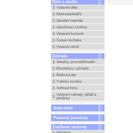
Dům a stavba
Vybavení dílny
Elektrospotřebiče
Stavební materiály
Upevňovací systémy
Vybavení kuchyně
Čerpací technika
Vybavení domů
Zahrada
Sekačky, provzdušňovače
Křovinořezy, vyžínače
Řetězové pily
Traktory na trávu
Sněhové frézy
Vybavení zahrady, nářadí a
pomůcky
Auto-moto
Pracovní pomůcky
Značkové obchody
WETROK