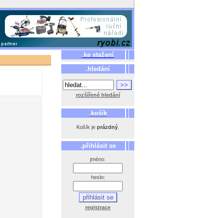
.ke stažení
.hledání
rozšířené hledání
.košík
Košík je
prázdný
.
.přihlásit se
jméno:
heslo:
registrace