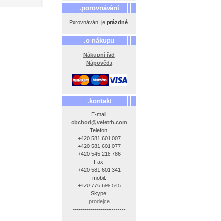
.porovnávání
Porovnávání je
prázdné
.
.o nákupu
Nákupní řád
Nápověda
.kontakt
E-mail:
obchod@veletrh.com
Telefon:
+420 581 601 007
+420 581 601 077
+420 545 218 786
Fax:
+420 581 601 341
mobil:
+420 776 699 545
Skype:
prodejce
---------------------------