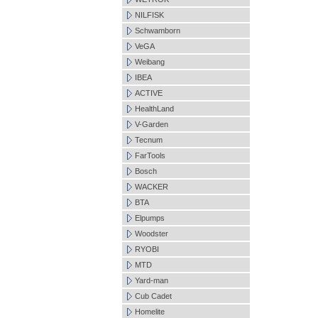
NILFISK
Schwamborn
VeGA
Weibang
IBEA
ACTIVE
HealthLand
V-Garden
Tecnum
FarTools
Bosch
WACKER
BTA
Elpumps
Woodster
RYOBI
MTD
Yard-man
Cub Cadet
Homelite