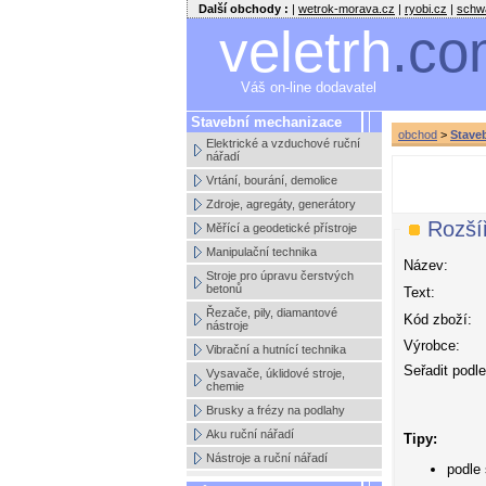
Další obchody :
|
wetrok-morava.cz
|
ryobi.cz
|
schw
veletrh
.co
Váš on-line dodavatel
Stavební mechanizace
obchod
>
Stave
Elektrické a vzduchové ruční
nářadí
Vrtání, bourání, demolice
Zdroje, agregáty, generátory
Rozší
Měřící a geodetické přístroje
Manipulační technika
Název:
Stroje pro úpravu čerstvých
betonů
Text:
Řezače, pily, diamantové
Kód zboží:
nástroje
Výrobce:
Vibrační a hutnící technika
Seřadit podle
Vysavače, úklidové stroje,
chemie
Brusky a frézy na podlahy
Aku ruční nářadí
Tipy:
Nástroje a ruční nářadí
podle