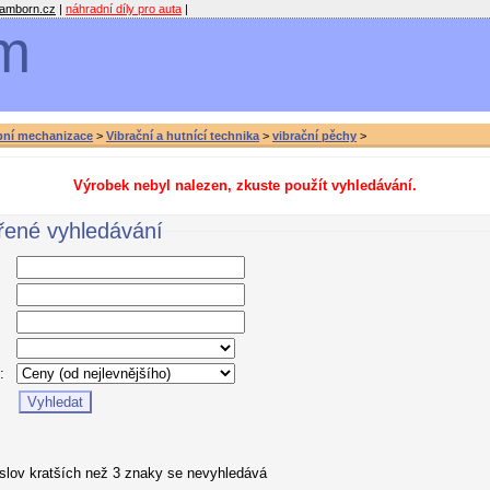
amborn.cz
|
náhradní díly pro auta
|
m
bní mechanizace
>
Vibrační a hutnící technika
>
vibrační pěchy
>
Výrobek nebyl nalezen, zkuste použít vyhledávání.
řené vyhledávání
:
 slov kratších než 3 znaky se nevyhledává