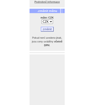
Podrobné informace
.změnit měnu
máte: CZK
Pokud není uvedeno jinak,
jsou ceny uváděny
včetně
DPH
.