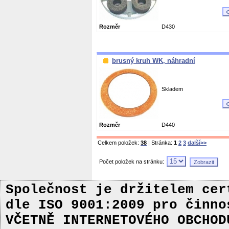
Rozměr
D430
brusný kruh WK, náhradní
Skladem
Rozměr
D440
Celkem položek:
38
| Stránka:
1
2
3
další>>
Počet položek na stránku:
Společnost je držitelem ce
dle ISO 9001:2009
pro činn
VČETNĚ INTERNETOVÉHO OBCHOD