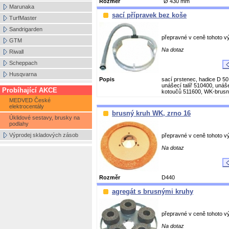
Rozměr
Ø 430 mm
Marunaka
sací přípravek bez koše
TurfMaster
Sandrigarden
přepravné v ceně tohoto v
GTM
Na dotaz
Riwall
Scheppach
Husqvarna
Popis
sací prstenec, hadice D 5
unášecí talíř 510400, unáše
Probíhající AKCE
kotoučů 511600, WK-brusný
MEDVED České
elektrocentály
brusný kruh WK, zrno 16
Úklidové sestavy, brusky na
podlahy
Výprodej skladových zásob
přepravné v ceně tohoto v
Na dotaz
Rozměr
D440
agregát s brusnými kruhy
přepravné v ceně tohoto v
Na dotaz