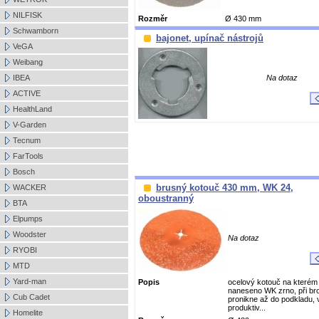
NILFISK
Rozměr
Ø 430 mm
Schwamborn
bajonet, upínač nástrojů
VeGA
Weibang
IBEA
Na dotaz
ACTIVE
HealthLand
V-Garden
Tecnum
FarTools
Bosch
brusný kotouč 430 mm, WK 24,
WACKER
oboustranný
BTA
Elpumps
Woodster
Na dotaz
RYOBI
MTD
Yard-man
Popis
ocelový kotouč na kterém 
naneseno WK zrno, při br
Cub Cadet
pronikne až do podkladu,
produktiv...
Homelite