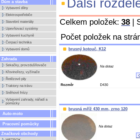
Další rozděl
Dům a stavba
Vybavení dílny
Elektrospotřebiče
Celkem položek:
38
| 
Stavební materiály
Upevňovací systémy
Počet položek na strá
Vybavení kuchyně
Čerpací technika
brusný kotouč, K12
Vybavení domů
Zahrada
Sekačky, provzdušňovače
Na dotaz
Křovinořezy, vyžínače
Řetězové pily
Rozměr
D430
Traktory na trávu
Sněhové frézy
Vybavení zahrady, nářadí a
pomůcky
brusná mříž 430 mm, zrno 120
Auto-moto
Pracovní pomůcky
Na dotaz
Značkové obchody
WETROK