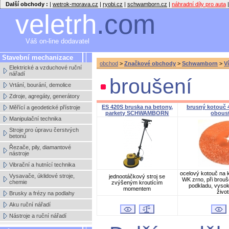
Další obchody :
|
wetrok-morava.cz
|
ryobi.cz
|
schwamborn.cz
|
náhradní díly pro auta
|
veletrh
.com
Váš on-line dodavatel
Stavební mechanizace
obchod
>
Značkové obchody
>
Schwamborn
>
V
Elektrické a vzduchové ruční
nářadí
broušení
Vrtání, bourání, demolice
Zdroje, agregáty, generátory
ES 420S bruska na betony,
brusný kotouč 
Měřící a geodetické přístroje
parkety SCHWAMBORN
obous
Manipulační technika
Stroje pro úpravu čerstvých
betonů
Řezače, pily, diamantové
nástroje
Vibrační a hutnící technika
ocelový kotouč na 
Vysavače, úklidové stroje,
jednootáčkový stroj se
WK zrno, při brouš
chemie
zvýšeným kroutícím
podkladu, vysok
momentem
živo
Brusky a frézy na podlahy
Aku ruční nářadí
Nástroje a ruční nářadí