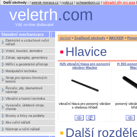
Další obchody :
|
wetrok-morava.cz
|
ryobi.cz
|
schwamborn.cz
|
náhradní díly pro auta
|
veletrh
.com
Váš on-line dodavatel
Stavební mechanizace
obchod
>
Značkové obchody
>
WACKER
>
Ponor
Elektrické a vzduchové ruční
nářadí
Hlavice
Vrtání, bourání, demolice
Zdroje, agregáty, generátory
H25 vibrační hlava pro ponorný
H 35S ponor
Měřící a geodetické přístroje
vibrátor Wacker
Wac
Manipulační technika
Stroje pro úpravu čerstvých
betonů
Řezače, pily, diamantové
nástroje
Vibrační a hutnící technika
vibrační hlava pro ponorný vibrátor
ponorný vibrá
Vysavače, úklidové stroje,
s ohebnou hřídelí
hříd
chemie
Brusky a frézy na podlahy
Aku ruční nářadí
Další rozděl
Nástroje a ruční nářadí