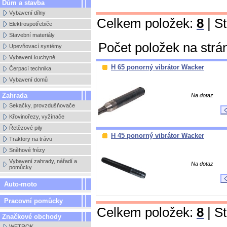
Dům a stavba
Vybavení dílny
Celkem položek:
8
| S
Elektrospotřebiče
Stavební materiály
Počet položek na strá
Upevňovací systémy
Vybavení kuchyně
H 65 ponorný vibrátor Wacker
Čerpací technika
Vybavení domů
Zahrada
Na dotaz
Sekačky, provzdušňovače
Křovinořezy, vyžínače
Řetězové pily
H 45 ponorný vibrátor Wacker
Traktory na trávu
Sněhové frézy
Vybavení zahrady, nářadí a
Na dotaz
pomůcky
Auto-moto
Pracovní pomůcky
Celkem položek:
8
| S
Značkové obchody
WETROK