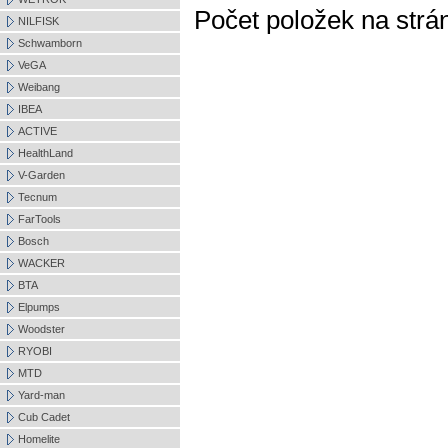
Počet položek na strá
NILFISK
Schwamborn
VeGA
Weibang
IBEA
ACTIVE
HealthLand
V-Garden
Tecnum
FarTools
Bosch
WACKER
BTA
Elpumps
Woodster
RYOBI
MTD
Yard-man
Cub Cadet
Homelite