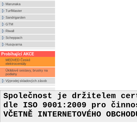
Marunaka
TurfMaster
Sandrigarden
GTM
Riwall
Scheppach
Husqvarna
Probíhající AKCE
MEDVED České
elektrocentály
Úklidové sestavy, brusky na
podlahy
Výprodej skladových zásob
Společnost je držitelem ce
dle ISO 9001:2009
pro činn
VČETNĚ INTERNETOVÉHO OBCHOD