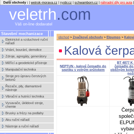
Další obchody :
|
wetrok-morava.cz
|
ryobi.cz
|
schwamborn.cz
|
náhradní díly pro auta
|
veletrh
.com
Váš on-line dodavatel
Stavební mechanizace
obchod
>
Značkové obchody
>
Elpumps
>
Kalov
Elektrické a vzduchové ruční
nářadí
Kalová čerp
Vrtání, bourání, demolice
Zdroje, agregáty, generátory
BT 4877 K 
Měřící a geodetické přístroje
NEPTUN - kalové čerpadlo do
čerpadlo do
Manipulační technika
septiku s volným průtokem
oběžným kolem
nož
Stroje pro úpravu čerstvých
betonů
Řezače, pily, diamantové
nástroje
Vibrační a hutnící technika
Vysavače, úklidové stroje,
chemie
Čerp
Brusky a frézy na podlahy
společ
Aku ruční nářadí
ELPU
Nástroje a ruční nářadí
vyba