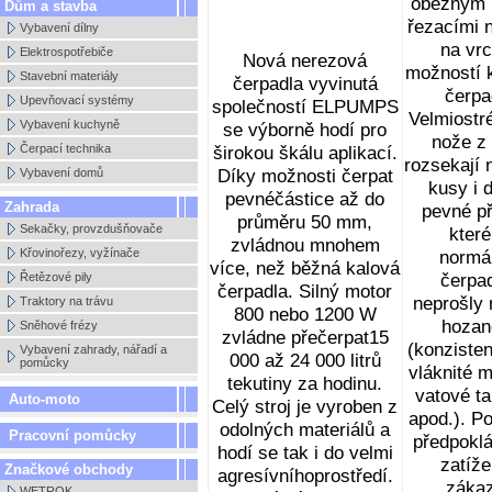
oběžným 
Dům a stavba
řezacími n
Vybavení dílny
na vrc
Elektrospotřebiče
Nová nerezová
možností 
Stavební materiály
čerpadla vyvinutá
čerpa
Upevňovací systémy
společností ELPUMPS
Velmiostré
Vybavení kuchyně
se výborně hodí pro
nože z l
Čerpací technika
širokou škálu aplikací.
rozsekají 
Díky možnosti čerpat
Vybavení domů
kusy i 
pevnéčástice až do
Zahrada
pevné př
průměru 50 mm,
Sekačky, provzdušňovače
které
zvládnou mnohem
Křovinořezy, vyžínače
normá
více, než běžná kalová
čerpa
Řetězové pily
čerpadla. Silný motor
neprošly 
Traktory na trávu
800 nebo 1200 W
hozan
Sněhové frézy
zvládne přečerpat15
(konzisten
Vybavení zahrady, nářadí a
000 až 24 000 litrů
pomůcky
vláknité m
tekutiny za hodinu.
vatové t
Auto-moto
Celý stroj je vyroben z
apod.). Po
odolných materiálů a
Pracovní pomůcky
předpokl
hodí se tak i do velmi
zatíže
Značkové obchody
agresívníhoprostředí.
záka
WETROK