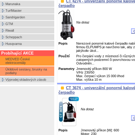
CT 4274 - univerzální ponorné kalov
Marunaka
čerpadlo
TurfMaster
Sandrigarden
Na dotaz
GTM
Riwall
Scheppach
Popis
Nerezové ponorné kalové čerpadlo nab
Husqvarna
firmou ELPUMPS je navrženo tak, aby z
jakýkoliv úkol...
Probíhající AKCE
Použití
Pro čerpání vody z místností či různýc
MEDVED České
zatopených podzemní či povrchovou vo
elektrocentály
Odvodněn...
Parametry
Jmenovitý příkon 800 W
Úklidové sestavy, brusky na
V/Hz 230/50
podlahy
Max. čerpací výkon 15 000 l/hod
Výprodej skladových zásob
Max. výška 10 m
CT 3674 - univerzální ponorné kalov
čerpadlo
Na dotaz
Popis
Jmenovitý příkon [W]: 600
Motor: 230