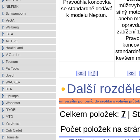
Pravoúhlá koncovka
můževyb
NILFISK
se standardně dodává
silný mot
Schwamborn
k modelu Neptun.
anebo mo
VeGA
opravdu
Weibang
zatížení 
IBEA
Pravo
ACTIVE
koncov
HealthLand
standardn
V-Garden
kevšem m
Tecnum
FarTools
Bosch
WACKER
Další rozděl
BTA
Elpumps
,
univerzální ponorná
do septiku s volným průto
Woodster
RYOBI
Celkem položek:
7
| S
MTD
Yard-man
Počet položek na strá
Cub Cadet
Homelite