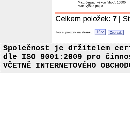
Max. čerpací výkon [l/hod]: 10800
Max. výška [m]: 8...
Celkem položek:
7
| S
Počet položek na stránku:
Společnost je držitelem ce
dle ISO 9001:2009
pro činn
VČETNĚ INTERNETOVÉHO OBCHOD