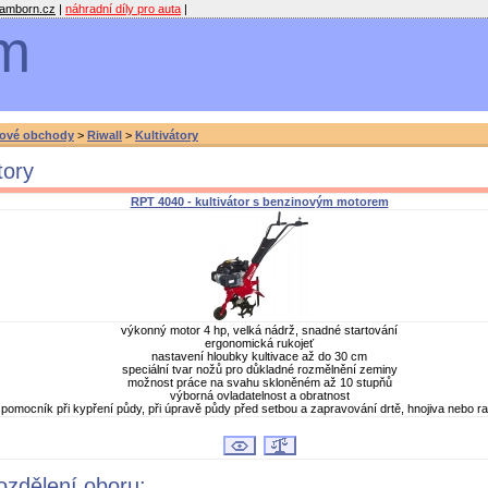
amborn.cz
|
náhradní díly pro auta
|
m
ové obchody
>
Riwall
>
Kultivátory
tory
RPT 4040 - kultivátor s benzinovým motorem
výkonný motor 4 hp, velká nádrž, snadné startování
ergonomická rukojeť
nastavení hloubky kultivace až do 30 cm
speciální tvar nožů pro důkladné rozmělnění zeminy
možnost práce na svahu skloněném až 10 stupňů
výborná ovladatelnost a obratnost
pomocník při kypření půdy, při úpravě půdy před setbou a zapravování drtě, hnojiva nebo ra
rozdělení oboru: