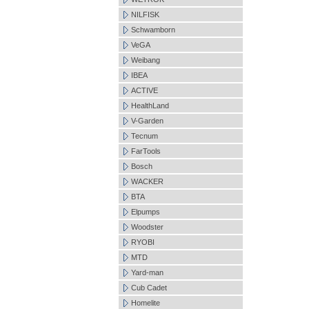
NILFISK
Schwamborn
VeGA
Weibang
IBEA
ACTIVE
HealthLand
V-Garden
Tecnum
FarTools
Bosch
WACKER
BTA
Elpumps
Woodster
RYOBI
MTD
Yard-man
Cub Cadet
Homelite