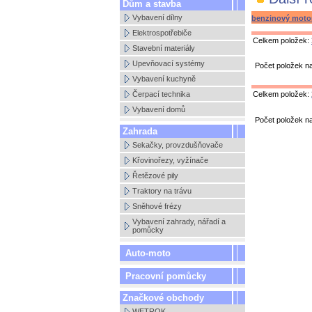
Dům a stavba
Vybavení dílny
benzinový moto
Elektrospotřebiče
Celkem položek:
Stavební materiály
Upevňovací systémy
Počet položek n
Vybavení kuchyně
Čerpací technika
Celkem položek:
Vybavení domů
Počet položek n
Zahrada
Sekačky, provzdušňovače
Křovinořezy, vyžínače
Řetězové pily
Traktory na trávu
Sněhové frézy
Vybavení zahrady, nářadí a
pomůcky
Auto-moto
Pracovní pomůcky
Značkové obchody
WETROK