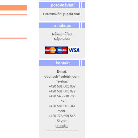
.porovnávání
Porovnávání je
prázdné
.
.o nákupu
Nákupní řád
Nápověda
.kontakt
E-mail:
obchod@veletrh.com
Telefon:
+420 581 601 007
+420 581 601 077
+420 545 218 786
Fax:
+420 581 601 341
mobil:
+420 776 699 545
Skype:
prodejce
---------------------------