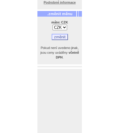
Podrobné informace
.změnit měnu
máte: CZK
Pokud není uvedeno jinak,
jsou ceny uváděny
včetně
DPH
.