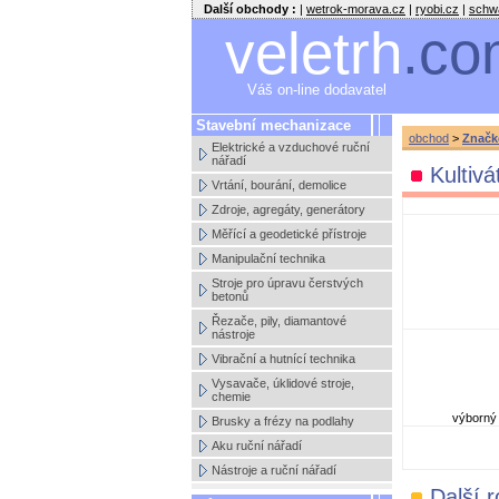
Další obchody :
|
wetrok-morava.cz
|
ryobi.cz
|
schw
veletrh
.co
Váš on-line dodavatel
Stavební mechanizace
obchod
>
Značk
Elektrické a vzduchové ruční
nářadí
Kultivá
Vrtání, bourání, demolice
Zdroje, agregáty, generátory
Měřící a geodetické přístroje
Manipulační technika
Stroje pro úpravu čerstvých
betonů
Řezače, pily, diamantové
nástroje
Vibrační a hutnící technika
Vysavače, úklidové stroje,
chemie
výborný 
Brusky a frézy na podlahy
Aku ruční nářadí
Nástroje a ruční nářadí
Další 