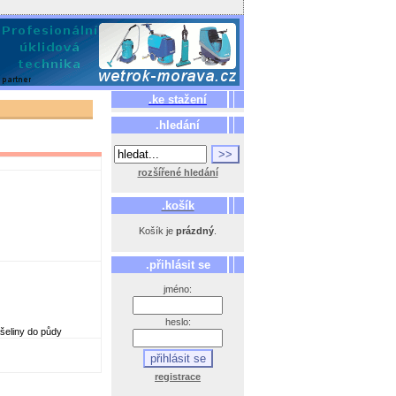
.ke stažení
.hledání
rozšířené hledání
.košík
Košík je
prázdný
.
.přihlásit se
jméno:
heslo:
šeliny do půdy
registrace