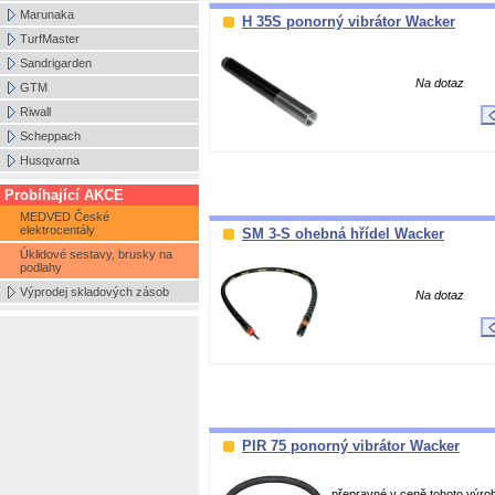
Marunaka
H 35S ponorný vibrátor Wacker
TurfMaster
Sandrigarden
Na dotaz
GTM
Riwall
Scheppach
Husqvarna
Probíhající AKCE
MEDVED České
elektrocentály
SM 3-S ohebná hřídel Wacker
Úklidové sestavy, brusky na
podlahy
Výprodej skladových zásob
Na dotaz
PIR 75 ponorný vibrátor Wacker
přepravné v ceně tohoto výro