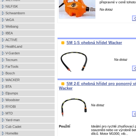
přepravné v ceně tohoto
NILFISK
Na dotaz
Schwamborn
VeGA
Weibang
IBEA
ACTIVE
SM 1-S ohebná hřídel Wacker
HealthLand
V-Garden
Na dotaz
Tecnum
FarTools
Bosch
WACKER
SM 2-E ohebná hřídel pro ponorný vi
BTA
Wacker
Elpumps
Woodster
Na dotaz
RYOBI
MTD
Yard-man
Použití
Ideální pro rychlé zhutňovací 
Cub Cadet
staveništi nebo ve výrobně b
Homelite
dílců. Motor M1000, vib...