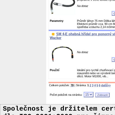
Na dotaz
Parametry
Průměr láhve 75 mm Délka l
Efektivní průměr cca. 90 cm 
spotřeba vzduchu 2,14 m3/min 
SM 4-E ohebná hřídel pro ponorný vi
Wacker
Na dotaz
Použití
Ideální pro rychlé zhutňovací 
staveništi nebo ve výrobně b
dílců. Motor M1000, vib...
Celkem položek:
78
| Stránka:
1
2
3
4
5
6
další>>
Počet položek na stránku:
Společnost je držitelem ce