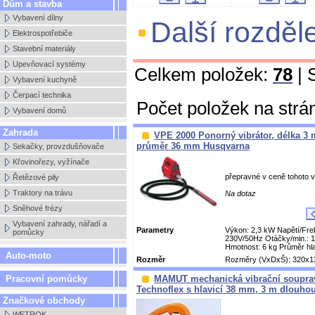
Dům a stavba
Vybavení dílny
Další rozděl
Elektrospotřebiče
Stavební materiály
Upevňovací systémy
Celkem položek:
78
| 
Vybavení kuchyně
Čerpací technika
Počet položek na strá
Vybavení domů
Zahrada
VPE 2000 Ponorný vibrátor, délka 3 
průměr 36 mm Husqvarna
Sekačky, provzdušňovače
Křovinořezy, vyžínače
přepravné v ceně tohoto 
Řetězové pily
Traktory na trávu
Na dotaz
Sněhové frézy
Vybavení zahrady, nářadí a
Parametry
Výkon: 2,3 kW Napětí/Fre
pomůcky
230V/50Hz Otáčky/min.: 
Hmotnost: 6 kg Průměr hlav
Auto-moto
Rozměr
Rozměry (VxDxŠ): 320x1
Pracovní pomůcky
MAMUT mechanická vibrační soupra
Technoflex s hlavicí 38 mm, 3 m dlouho
Značkové obchody
WETROK