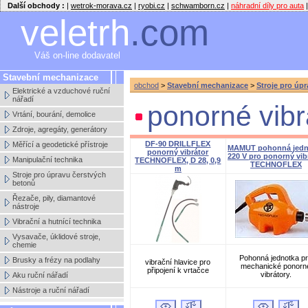
Další obchody :
|
wetrok-morava.cz
|
ryobi.cz
|
schwamborn.cz
|
náhradní díly pro auta
|
veletrh
.com
Váš on-line dodavatel
Stavební mechanizace
obchod
>
Stavební mechanizace
>
Stroje pro úp
Elektrické a vzduchové ruční
nářadí
ponorné vib
Vrtání, bourání, demolice
Zdroje, agregáty, generátory
DF-90 DRILLFLEX
Měřící a geodetické přístroje
MAMUT pohonná jedn
ponorný vibrátor
220 V pro ponorný vib
Manipulační technika
TECHNOFLEX, D 28, 0,9
TECHNOFLEX
m
Stroje pro úpravu čerstvých
betonů
Řezače, pily, diamantové
nástroje
Vibrační a hutnící technika
Vysavače, úklidové stroje,
chemie
Pohonná jednotka p
Brusky a frézy na podlahy
vibrační hlavice pro
mechanické ponorn
připojení k vrtačce
vibrátory.
Aku ruční nářadí
Nástroje a ruční nářadí