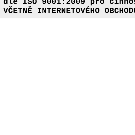
dle ISO 9001:2009
pro činn
VČETNĚ INTERNETOVÉHO OBCHOD