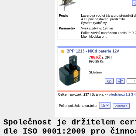
Popis
Laserová vodící čára pro přesnější d
4 stupně nastavení předkmitu
Systém rychlé vý...
Parametry
Výška zdvihu: 19 mm
-1
Počet zdvihů naprázdno zamin.
: 0-
Max. hloubka pr...
BPP 1213 - NiCd baterie 12V
786 Kč
s DPH
998,25 Kč
Skladem
Celkem položek:
237
| Stránka:
<<předchozí
1
2
3
4
Počet položek na stránku:
Společnost je držitelem ce
dle ISO 9001:2009
pro činn