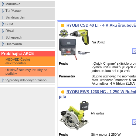
Marunaka
TurfMaster
Sandrigarden
GTM
RYOBI CSD 40 LI - 4 V Aku šroubová
Riwall
Scheppach
Na dotaz
Husqvarna
Probíhající AKCE
MEDVED České
elektrocentály
Popis
,,Quick Change" sklíčidlo pro 
výměnu bitů umožňuje jejich
Úklidové sestavy, brusky na
jednou rukou a fi xuje vrtá...
podlahy
Parametry
Stupně utahovacího momentu
Max. utahovací moment: 5 N
Výprodej skladových zásob
Akumulátor: 4 V lithium (1,5 Ah
RYOBI EWS 1266 HG - 1 250 W Ruční
pila
Na dotaz
Popis
Silný motor 1 250 W