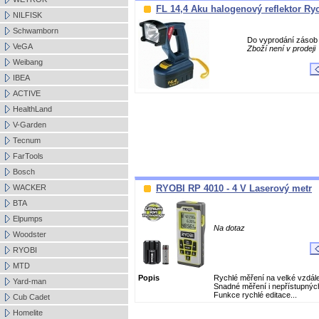
FL 14,4 Aku halogenový reflektor Ry
NILFISK
Schwamborn
Do vyprodání zásob 
VeGA
Zboží není v prodeji
Weibang
IBEA
ACTIVE
HealthLand
V-Garden
Tecnum
FarTools
Bosch
WACKER
RYOBI RP 4010 - 4 V Laserový metr
BTA
Elpumps
Na dotaz
Woodster
RYOBI
MTD
Popis
Rychlé měření na velké vzdále
Yard-man
Snadné měření i nepřístupnýc
Funkce rychlé editace...
Cub Cadet
Homelite