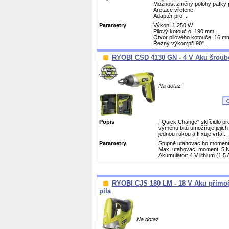
Možnost změny polohy patky pi
Aretace vřetene
Adaptér pro ...
Parametry
Výkon: 1 250 W
Pilový kotouč o: 190 mm
Otvor pilového kotouče: 16 m
Řezný výkon:při 90°...
RYOBI CSD 4130 GN - 4 V Aku šroub
Na dotaz
Popis
,,Quick Change" sklíčidlo pr
výměnu bitů umožňuje jejic
jednou rukou a fi xuje vrtá...
Parametry
Stupně utahovacího moment
Max. utahovací moment: 5 
Akumulátor: 4 V lithium (1,5 
RYOBI CJS 180 LM - 18 V Aku přímo
pila
Na dotaz