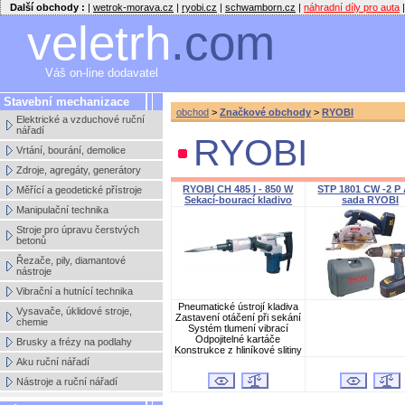
Další obchody :
|
wetrok-morava.cz
|
ryobi.cz
|
schwamborn.cz
|
náhradní díly pro auta
|
veletrh
.com
Váš on-line dodavatel
Stavební mechanizace
obchod
>
Značkové obchody
>
RYOBI
Elektrické a vzduchové ruční
nářadí
RYOBI
Vrtání, bourání, demolice
Zdroje, agregáty, generátory
RYOBI CH 485 I - 850 W
STP 1801 CW -2 P
Měřící a geodetické přístroje
Sekací-bourací kladivo
sada RYOBI
Manipulační technika
Stroje pro úpravu čerstvých
betonů
Řezače, pily, diamantové
nástroje
Vibrační a hutnící technika
Pneumatické ústrojí kladiva
Vysavače, úklidové stroje,
Zastavení otáčení při sekání
chemie
Systém tlumení vibrací
Odpojitelné kartáče
Brusky a frézy na podlahy
Konstrukce z hliníkové slitiny
Aku ruční nářadí
Nástroje a ruční nářadí