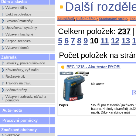
Dům a stavba
Další rozděl
Vybavení dílny
Elektrospotřebiče
,
,
,
Akunářadí
Ruční nářadí
Stacionární stroje
Zah
Stavební materiály
Upevňovací systémy
Celkem položek:
237
|
Vybavení kuchyně
5
6
7
8
9
10
11
12
13
Čerpací technika
Vybavení domů
Počet položek na strá
Zahrada
Sekačky, provzdušňovače
BFG 1218 - Aku tester RYOBI
Křovinořezy, vyžínače
Řetězové pily
Traktory na trávu
Na dotaz
Sněhové frézy
Vybavení zahrady, nářadí a
pomůcky
Popis
Slouží pro testování jakékoliv 
baterie. 4 diody okamžitě uká
Auto-moto
nabití. Díky karabince můž...
Pracovní pomůcky
Značkové obchody
WETROK