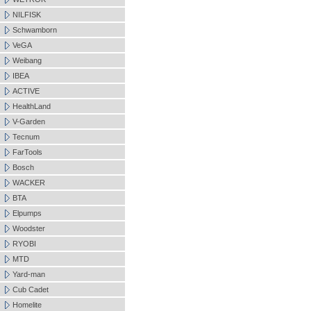
NILFISK
Schwamborn
VeGA
Weibang
IBEA
ACTIVE
HealthLand
V-Garden
Tecnum
FarTools
Bosch
WACKER
BTA
Elpumps
Woodster
RYOBI
MTD
Yard-man
Cub Cadet
Homelite