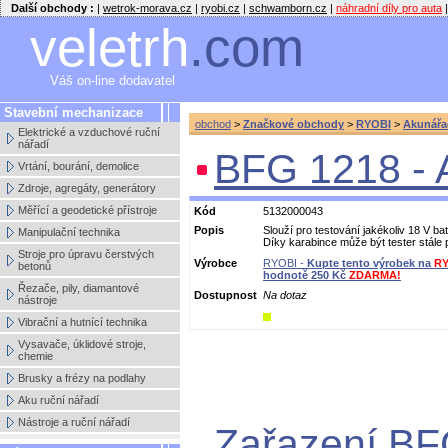
Další obchody :
|
wetrok-morava.cz
|
ryobi.cz
|
schwamborn.cz
|
náhradní díly pro auta
|
veletrh
.com
Váš on-line dodavatel
Stavební mechanizace
obchod
>
Značkové obchody
>
RYOBI
>
Akunářa
Elektrické a vzduchové ruční
nářadí
BFG 1218 - 
Vrtání, bourání, demolice
Zdroje, agregáty, generátory
Měřící a geodetické přístroje
Kód
5132000043
Popis
Slouží pro testování jakékoliv 18 V ba
Manipulační technika
Díky karabince může být tester stále 
Stroje pro úpravu čerstvých
Výrobce
RYOBI -
Kupte tento výrobek na
RY
betonů
hodnotě 250 Kč
ZDARMA!
Řezače, pily, diamantové
Dostupnost
Na dotaz
nástroje
Vibrační a hutnící technika
Vysavače, úklidové stroje,
chemie
Brusky a frézy na podlahy
Aku ruční nářadí
Nástroje a ruční nářadí
Zařazení BF