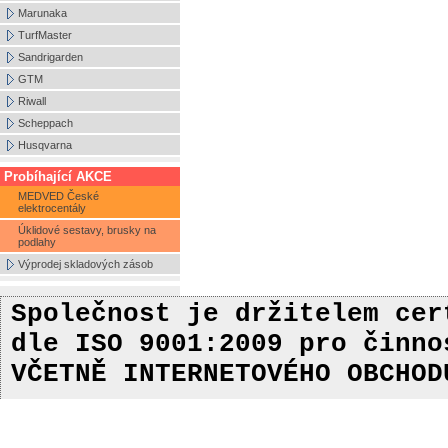
Marunaka
TurfMaster
Sandrigarden
GTM
Riwall
Scheppach
Husqvarna
Probíhající AKCE
MEDVED České
elektrocentály
Úklidové sestavy, brusky na
podlahy
Výprodej skladových zásob
Společnost je držitelem ce
dle ISO 9001:2009
pro činn
VČETNĚ INTERNETOVÉHO OBCHOD