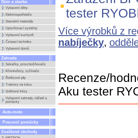
Dům a stavba
Vybavení dílny
tester RYOB
Elektrospotřebiče
Stavební materiály
Více výrobků z r
Upevňovací systémy
Vybavení kuchyně
nabíječky
,
odděl
Čerpací technika
Vybavení domů
Zahrada
Sekačky, provzdušňovače
Křovinořezy, vyžínače
Recenze/hodn
Řetězové pily
Traktory na trávu
Aku tester RYO
Sněhové frézy
Vybavení zahrady, nářadí a
pomůcky
Auto-moto
Pracovní pomůcky
Značkové obchody
WETROK