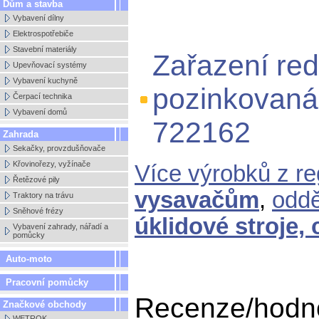
Dům a stavba
Vybavení dílny
Elektrospotřebiče
Stavební materiály
Zařazení re
Upevňovací systémy
Vybavení kuchyně
pozinkovaná
Čerpací technika
Vybavení domů
722162
Zahrada
Sekačky, provzdušňovače
Křovinořezy, vyžínače
Více výrobků z r
Řetězové pily
vysavačům
,
odd
Traktory na trávu
Sněhové frézy
úklidové stroje,
Vybavení zahrady, nářadí a
pomůcky
Auto-moto
Pracovní pomůcky
Recenze/hodn
Značkové obchody
WETROK