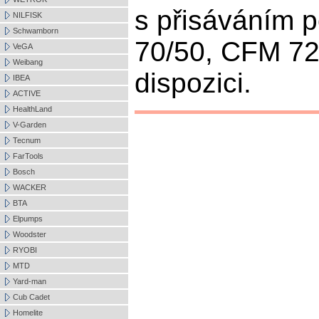
s přisáváním 
NILFISK
Schwamborn
70/50, CFM 72
VeGA
Weibang
dispozici.
IBEA
ACTIVE
HealthLand
V-Garden
Tecnum
FarTools
Bosch
WACKER
BTA
Elpumps
Woodster
RYOBI
MTD
Yard-man
Cub Cadet
Homelite