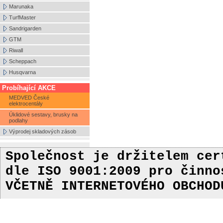
Marunaka
TurfMaster
Sandrigarden
GTM
Riwall
Scheppach
Husqvarna
Probíhající AKCE
MEDVED České
elektrocentály
Úklidové sestavy, brusky na
podlahy
Výprodej skladových zásob
Společnost je držitelem ce
dle ISO 9001:2009
pro činn
VČETNĚ INTERNETOVÉHO OBCHOD