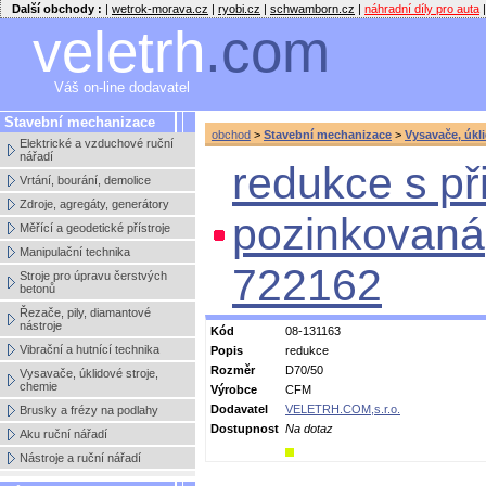
Další obchody :
|
wetrok-morava.cz
|
ryobi.cz
|
schwamborn.cz
|
náhradní díly pro auta
|
veletrh
.com
Váš on-line dodavatel
Stavební mechanizace
obchod
>
Stavební mechanizace
>
Vysavače, úkl
Elektrické a vzduchové ruční
nářadí
redukce s p
Vrtání, bourání, demolice
Zdroje, agregáty, generátory
pozinkovaná
Měřící a geodetické přístroje
Manipulační technika
722162
Stroje pro úpravu čerstvých
betonů
Řezače, pily, diamantové
nástroje
Kód
08-131163
Vibrační a hutnící technika
Popis
redukce
Rozměr
D70/50
Vysavače, úklidové stroje,
chemie
Výrobce
CFM
Dodavatel
VELETRH.COM,s.r.o.
Brusky a frézy na podlahy
Dostupnost
Na dotaz
Aku ruční nářadí
Nástroje a ruční nářadí