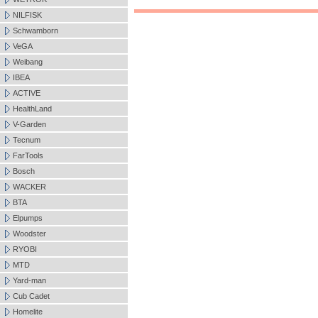
NILFISK
Schwamborn
VeGA
Weibang
IBEA
ACTIVE
HealthLand
V-Garden
Tecnum
FarTools
Bosch
WACKER
BTA
Elpumps
Woodster
RYOBI
MTD
Yard-man
Cub Cadet
Homelite