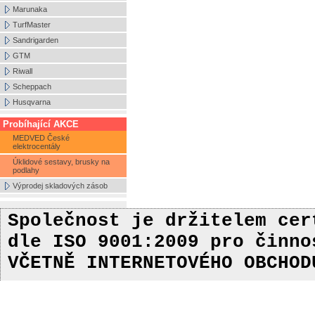
Marunaka
TurfMaster
Sandrigarden
GTM
Riwall
Scheppach
Husqvarna
Probíhající AKCE
MEDVED České
elektrocentály
Úklidové sestavy, brusky na
podlahy
Výprodej skladových zásob
Společnost je držitelem ce
dle ISO 9001:2009
pro činn
VČETNĚ INTERNETOVÉHO OBCHOD