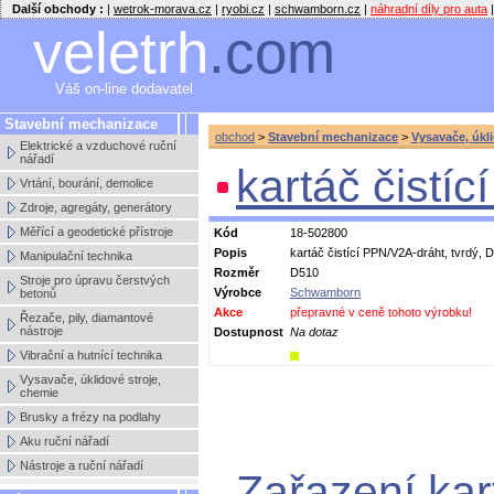
Další obchody :
|
wetrok-morava.cz
|
ryobi.cz
|
schwamborn.cz
|
náhradní díly pro auta
|
veletrh
.com
Váš on-line dodavatel
Stavební mechanizace
obchod
>
Stavební mechanizace
>
Vysavače, úkl
Elektrické a vzduchové ruční
nářadí
kartáč čistí
Vrtání, bourání, demolice
Zdroje, agregáty, generátory
Měřící a geodetické přístroje
Kód
18-502800
Popis
kartáč čistící PPN/V2A-dráht, tvrdý,
Manipulační technika
Rozměr
D510
Stroje pro úpravu čerstvých
Výrobce
Schwamborn
betonů
Akce
přepravné v ceně tohoto výrobku!
Řezače, pily, diamantové
nástroje
Dostupnost
Na dotaz
Vibrační a hutnící technika
Vysavače, úklidové stroje,
chemie
Brusky a frézy na podlahy
Aku ruční nářadí
Nástroje a ruční nářadí
Zařazení kart