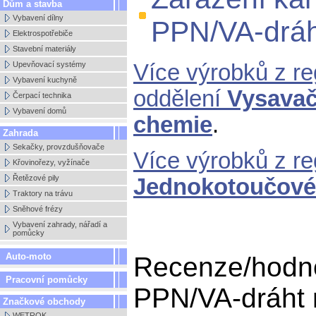
Dům a stavba
Vybavení dílny
PPN/VA-dráh
Elektrospotřebiče
Stavební materiály
Upevňovací systémy
Více výrobků z r
Vybavení kuchyně
oddělení
Vysavače
Čerpací technika
Vybavení domů
chemie
.
Zahrada
Sekačky, provzdušňovače
Více výrobků z r
Křovinořezy, vyžínače
Řetězové pily
Jednokotoučové 
Traktory na trávu
Sněhové frézy
Vybavení zahrady, nářadí a
pomůcky
Auto-moto
Recenze/hodnoc
Pracovní pomůcky
PPN/VA-dráht n
Značkové obchody
WETROK