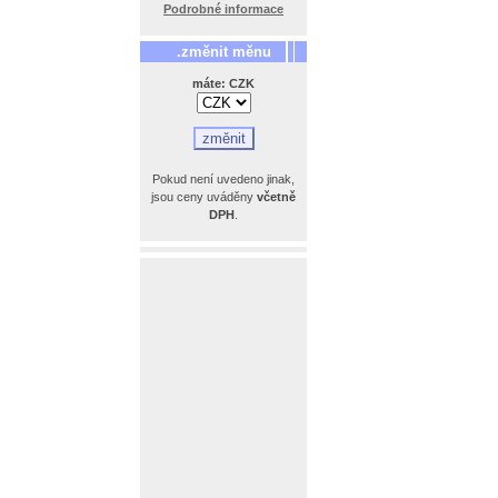
Podrobné informace
.změnit měnu
máte: CZK
Pokud není uvedeno jinak,
jsou ceny uváděny
včetně
DPH
.