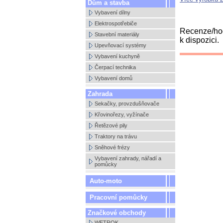
Dům a stavba
Vybavení dílny
Elektrospotřebiče
Recenze/hod
Stavební materiály
k dispozici.
Upevňovací systémy
Vybavení kuchyně
Čerpací technika
Vybavení domů
Zahrada
Sekačky, provzdušňovače
Křovinořezy, vyžínače
Řetězové pily
Traktory na trávu
Sněhové frézy
Vybavení zahrady, nářadí a
pomůcky
Auto-moto
Pracovní pomůcky
Značkové obchody
WETROK