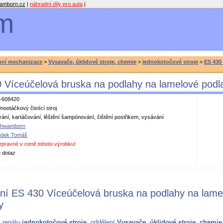
amborn.cz
|
náhradní díly pro auta
|
m
bní mechanizace
>
Vysavače, úklidové stroje, chemie
>
jednokotočové stroje
>
ES 430
 Víceúčelová bruska na podlahy na lamelové podl
-608420
dnootáčkový čistící stroj
írání, kartáčování, lěštění šampónování, čištění postřikem, vysávání
hwamborn
dek Tomáš
epravné v ceně tohoto výrobku!
 dotaz
ní ES 430 Víceúčelová bruska na podlahy na lame
y
z regálu
jednokotočové stroje
,
oddělení
Vysavače, úklidové stroje, chemie