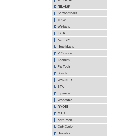
NILFISK
Schwamborn
VeGA
Weibang
IBEA
ACTIVE
HealthLand
V-Garden
Tecnum
FarTools
Bosch
WACKER
BTA
Elpumps
Woodster
RYOBI
MTD
Yard-man
Cub Cadet
Homelite