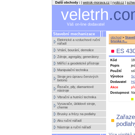
Další obchody :
|
wetrok-morava.cz
|
ryobi.cz
|
schw
veletrh
.co
Váš on-line dodavatel
Stavební mechanizace
obchod
>
Stave
Elektrické a vzduchové ruční
bruska n...
nářadí
ES 430
Vrtání, bourání, demolice
Zdroje, agregáty, generátory
Kód
18
Měřící a geodetické přístroje
Popis
je
Manipulační technika
Použití
st
Výrobce
Sc
Stroje pro úpravu čerstvých
betonů
Dodavatel
Hú
Řezače, pily, diamantové
Akce
př
nástroje
Dostupnost
Na
Vibrační a hutnící technika
Vysavače, úklidové stroje,
chemie
Brusky a frézy na podlahy
Zařaze
Aku ruční nářadí
podlah
Nástroje a ruční nářadí
Více výrobků 