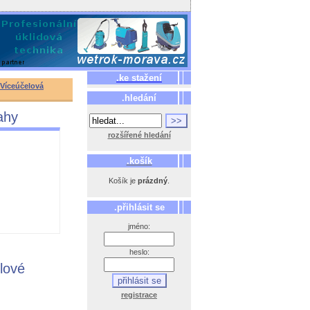
.ke stažení
 Víceúčelová
.hledání
ahy
rozšířené hledání
.košík
Košík je
prázdný
.
.přihlásit se
jméno:
heslo:
lové
registrace
.