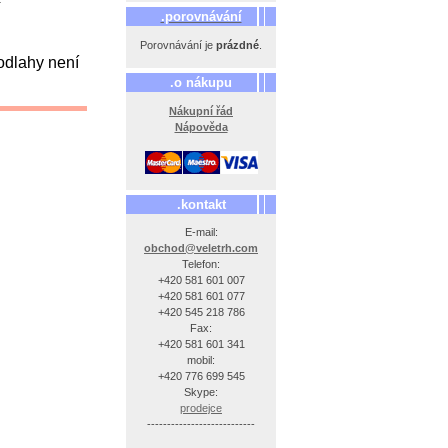
.porovnávání
Porovnávání je
prázdné
.
odlahy není
.o nákupu
Nákupní řád
Nápověda
.kontakt
E-mail:
obchod@veletrh.com
Telefon:
+420 581 601 007
+420 581 601 077
+420 545 218 786
Fax:
+420 581 601 341
mobil:
+420 776 699 545
Skype:
prodejce
---------------------------