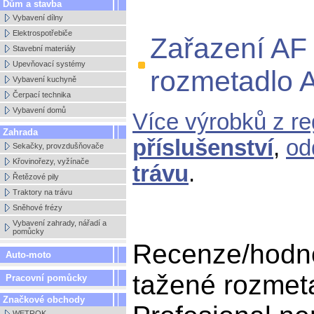
Dům a stavba
Vybavení dílny
Elektrospotřebiče
Zařazení AF
Stavební materiály
Upevňovací systémy
rozmetadlo A
Vybavení kuchyně
Čerpací technika
Vybavení domů
Více výrobků z r
Zahrada
příslušenství
,
od
Sekačky, provzdušňovače
Křovinořezy, vyžínače
trávu
.
Řetězové pily
Traktory na trávu
Sněhové frézy
Vybavení zahrady, nářadí a
pomůcky
Recenze/hodn
Auto-moto
tažené rozmeta
Pracovní pomůcky
Značkové obchody
WETROK