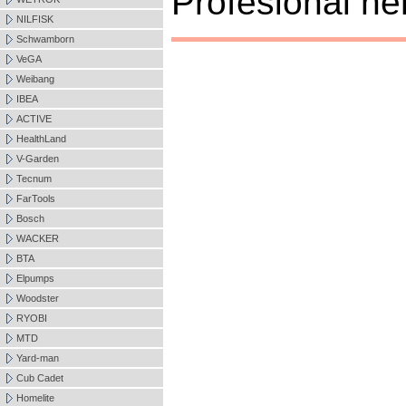
Profesional nen
NILFISK
Schwamborn
VeGA
Weibang
IBEA
ACTIVE
HealthLand
V-Garden
Tecnum
FarTools
Bosch
WACKER
BTA
Elpumps
Woodster
RYOBI
MTD
Yard-man
Cub Cadet
Homelite