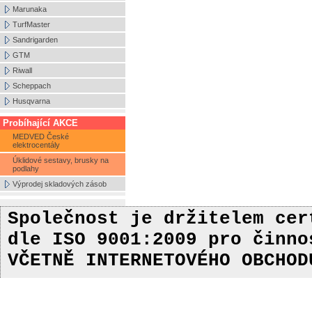
Marunaka
TurfMaster
Sandrigarden
GTM
Riwall
Scheppach
Husqvarna
Probíhající AKCE
MEDVED České
elektrocentály
Úklidové sestavy, brusky na
podlahy
Výprodej skladových zásob
Společnost je držitelem ce
dle ISO 9001:2009
pro činn
VČETNĚ INTERNETOVÉHO OBCHOD