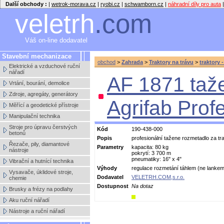
Další obchody :
|
wetrok-morava.cz
|
ryobi.cz
|
schwamborn.cz
|
náhradní díly pro auta
|
veletrh
.com
Váš on-line dodavatel
Stavební mechanizace
obchod
>
Zahrada
>
Traktory na trávu
>
traktory 
Elektrické a vzduchové ruční
nářadí
AF 1871 taž
Vrtání, bourání, demolice
Zdroje, agregáty, generátory
Agrifab Prof
Měřící a geodetické přístroje
Manipulační technika
Stroje pro úpravu čerstvých
Kód
190-438-000
betonů
Popis
profesionální tažene rozmetadlo za tra
Řezače, pily, diamantové
Parametry
kapacita: 80 kg
nástroje
pokrytí: 3 700 m
pneumatiky: 16" x 4"
Vibrační a hutnící technika
Výhody
regulace rozmetání táhlem (ne lankem
Vysavače, úklidové stroje,
Dodavatel
VELETRH.COM,s.r.o.
chemie
Dostupnost
Na dotaz
Brusky a frézy na podlahy
Aku ruční nářadí
Nástroje a ruční nářadí