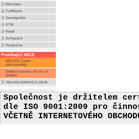
Marunaka
TurfMaster
Sandrigarden
GTM
Riwall
Scheppach
Husqvarna
Probíhající AKCE
MEDVED České
elektrocentály
Úklidové sestavy, brusky na
podlahy
Výprodej skladových zásob
Společnost je držitelem ce
dle ISO 9001:2009
pro činn
VČETNĚ INTERNETOVÉHO OBCHOD