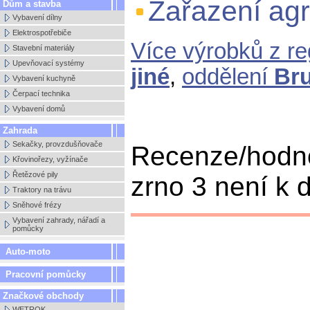
Zařazení ag
Dům a stavba
Vybavení dílny
Elektrospotřebiče
Více výrobků z r
Stavební materiály
Upevňovací systémy
jiné
,
oddělení
Bru
Vybavení kuchyně
Čerpací technika
Vybavení domů
Zahrada
Sekačky, provzdušňovače
Recenze/hodn
Křovinořezy, vyžínače
Řetězové pily
zrno 3 není k d
Traktory na trávu
Sněhové frézy
Vybavení zahrady, nářadí a
pomůcky
Auto-moto
Pracovní pomůcky
Značkové obchody
WETROK