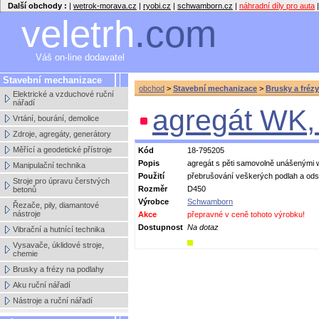
Další obchody :
|
wetrok-morava.cz
|
ryobi.cz
|
schwamborn.cz
|
náhradní díly pro auta
|
veletrh
.com
Váš on-line dodavatel
Stavební mechanizace
obchod
>
Stavební mechanizace
>
Brusky a fréz
Elektrické a vzduchové ruční
nářadí
agregát WK,
Vrtání, bourání, demolice
Zdroje, agregáty, generátory
Měřící a geodetické přístroje
Kód
18-795205
Popis
agregát s pěti samovolně unášenými 
Manipulační technika
Použití
přebrušování veškerých podlah a ods
Stroje pro úpravu čerstvých
Rozměr
D450
betonů
Výrobce
Schwamborn
Řezače, pily, diamantové
nástroje
Akce
přepravné v ceně tohoto výrobku!
Dostupnost
Na dotaz
Vibrační a hutnící technika
Vysavače, úklidové stroje,
chemie
Brusky a frézy na podlahy
Aku ruční nářadí
Nástroje a ruční nářadí