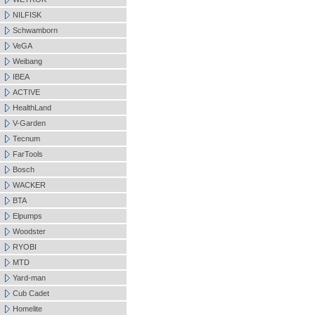
NILFISK
Schwamborn
VeGA
Weibang
IBEA
ACTIVE
HealthLand
V-Garden
Tecnum
FarTools
Bosch
WACKER
BTA
Elpumps
Woodster
RYOBI
MTD
Yard-man
Cub Cadet
Homelite