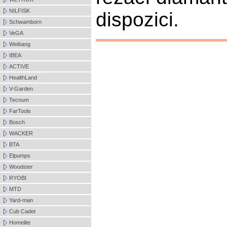
NILFISK
dispozici.
Schwamborn
VeGA
Weibang
IBEA
ACTIVE
HealthLand
V-Garden
Tecnum
FarTools
Bosch
WACKER
BTA
Elpumps
Woodster
RYOBI
MTD
Yard-man
Cub Cadet
Homelite