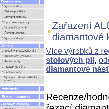
Dům a stavba
Vybavení dílny
Elektrospotřebiče
Stavební materiály
Zařazení AL
Upevňovací systémy
Vybavení kuchyně
Čerpací technika
diamantové 
Vybavení domů
Zahrada
Více výrobků z r
Sekačky, provzdušňovače
Křovinořezy, vyžínače
stolových pil
,
od
Řetězové pily
diamantové nást
Traktory na trávu
Sněhové frézy
Vybavení zahrady, nářadí a
pomůcky
Auto-moto
Recenze/hodn
Pracovní pomůcky
Značkové obchody
řezací diamant
WETROK