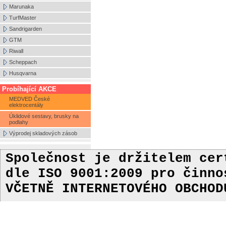
Marunaka
TurfMaster
Sandrigarden
GTM
Riwall
Scheppach
Husqvarna
Probíhající AKCE
MEDVED České
elektrocentály
Úklidové sestavy, brusky na
podlahy
Výprodej skladových zásob
Společnost je držitelem ce
dle ISO 9001:2009
pro činn
VČETNĚ INTERNETOVÉHO OBCHOD