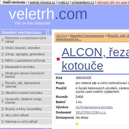
Další obchody :
|
wetrok-morava.cz
|
ryobi.cz
|
schwamborn.cz
|
náhradní díly pro auta
|
veletrh
.com
Váš on-line dodavatel
Stavební mechanizace
obchod
>
Stavební mechanizace
>
Řezače, pily, 
Elektrické a vzduchové ruční
diamantové ko...
nářadí
ALCON, řeza
Vrtání, bourání, demolice
Zdroje, agregáty, generátory
Měřící a geodetické přístroje
kotouče
Manipulační technika
Stroje pro úpravu čerstvých
betonů
Kód
400242425
Řezače, pily, diamantové
Popis
pro stolové pily a ruční rozbrušovací 
nástroje
Použití
k řezání betonových výrobků, zámkov
sucha i pod vodním výplachem
Vibrační a hutnící technika
Rozměr
D400
Vysavače, úklidové stroje,
Balení
1 ks
chemie
Výrobce
ALFA diamantová technika
Brusky a frézy na podlahy
Dodavatel
VELETRH.COM,s.r.o.
Aku ruční nářadí
Dostupnost
Na dotaz
Nástroje a ruční nářadí