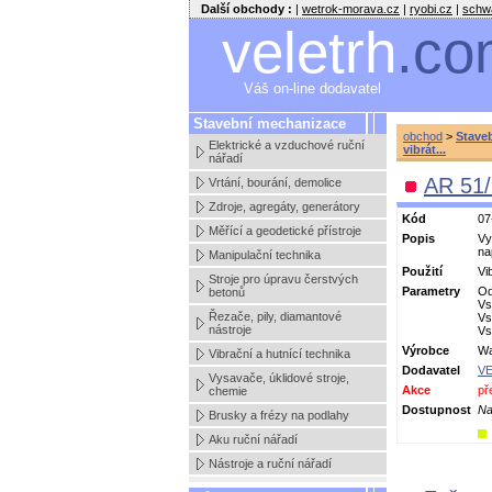
Další obchody :
|
wetrok-morava.cz
|
ryobi.cz
|
schw
veletrh
.co
Váš on-line dodavatel
Stavební mechanizace
obchod
>
Stave
Elektrické a vzduchové ruční
vibrát...
nářadí
AR 51/
Vrtání, bourání, demolice
Zdroje, agregáty, generátory
Kód
07
Měřící a geodetické přístroje
Popis
Vy
na
Manipulační technika
Použití
Vi
Stroje pro úpravu čerstvých
Parametry
Od
betonů
Vs
Řezače, pily, diamantové
Vs
nástroje
Vs
Výrobce
Wa
Vibrační a hutnící technika
Dodavatel
VE
Vysavače, úklidové stroje,
Akce
př
chemie
Dostupnost
Na
Brusky a frézy na podlahy
Aku ruční nářadí
Nástroje a ruční nářadí