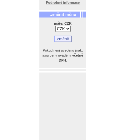
Podrobné informace
.změnit měnu
máte: CZK
Pokud není uvedeno jinak,
jsou ceny uváděny
včetně
DPH
.