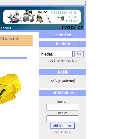
.ke stažení
042 příložný
.hledání
rozšířené hledání
.košík
Košík je
prázdný
.
.přihlásit se
jméno:
heslo:
registrace