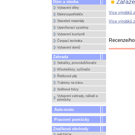
Zařaze
Dům a stavba
Vybavení dílny
Více výrobků 
Elektrospotřebiče
Více výrobků 
Stavební materiály
Upevňovací systémy
Vybavení kuchyně
Recenze/hod
Čerpací technika
Vybavení domů
Zahrada
Sekačky, provzdušňovače
Křovinořezy, vyžínače
Řetězové pily
Traktory na trávu
Sněhové frézy
Vybavení zahrady, nářadí a
pomůcky
Auto-moto
Pracovní pomůcky
Značkové obchody
WETROK