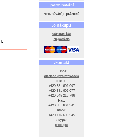
.porovnávání
Porovnávání je
prázdné
.
.o nákupu
Nákupní řád
Nápověda
i.
.kontakt
E-mail:
obchod@veletrh.com
Telefon:
+420 581 601 007
+420 581 601 077
+420 545 218 786
Fax:
+420 581 601 341
mobil:
+420 776 699 545
Skype:
prodejce
---------------------------