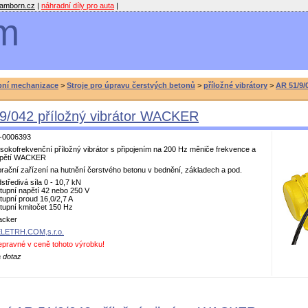
amborn.cz
|
náhradní díly pro auta
|
m
bní mechanizace
>
Stroje pro úpravu čerstvých betonů
>
příložné vibrátory
>
AR 51/9/
9/042 příložný vibrátor WACKER
-0006393
sokofrekvenční příložný vibrátor s připojením na 200 Hz měniče frekvence a
pětí WACKER
brační zařízení na hutnění čerstvého betonu v bednění, základech a pod.
středivá síla 0 - 10,7 kN
tupní napětí 42 nebo 250 V
tupní proud 16,0/2,7 A
tupní kmitočet 150 Hz
cker
LETRH.COM,s.r.o.
epravné v ceně tohoto výrobku!
 dotaz