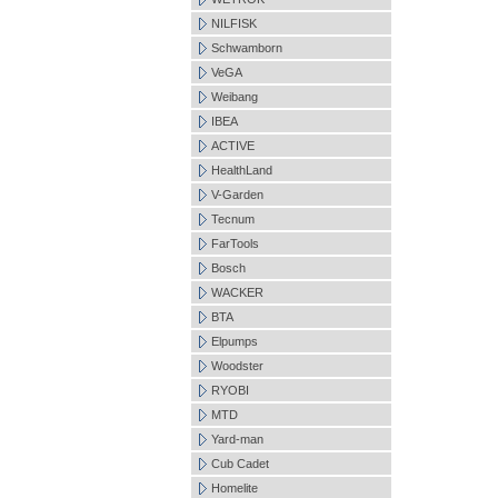
NILFISK
Schwamborn
VeGA
Weibang
IBEA
ACTIVE
HealthLand
V-Garden
Tecnum
FarTools
Bosch
WACKER
BTA
Elpumps
Woodster
RYOBI
MTD
Yard-man
Cub Cadet
Homelite