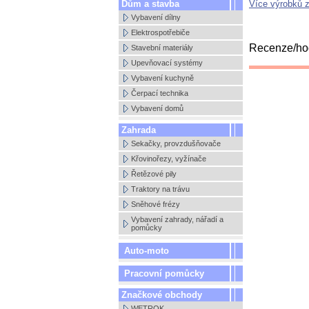
Dům a stavba
Více výrobků 
Vybavení dílny
Elektrospotřebiče
Recenze/hod
Stavební materiály
Upevňovací systémy
Vybavení kuchyně
Čerpací technika
Vybavení domů
Zahrada
Sekačky, provzdušňovače
Křovinořezy, vyžínače
Řetězové pily
Traktory na trávu
Sněhové frézy
Vybavení zahrady, nářadí a
pomůcky
Auto-moto
Pracovní pomůcky
Značkové obchody
WETROK