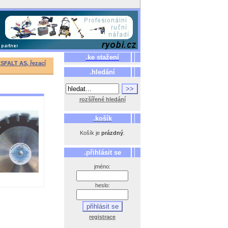
.ke stažení
SFALT AS, řezací
.hledání
rozšířené hledání
.košík
Košík je
prázdný
.
.přihlásit se
jméno:
heslo:
registrace