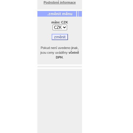
Podrobné informace
.změnit měnu
máte: CZK
Pokud není uvedeno jinak,
jsou ceny uváděny
včetně
DPH
.