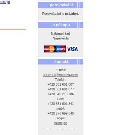
stroje
.
.porovnávání
Porovnávání je
prázdné
.
.o nákupu
Nákupní řád
Nápověda
.kontakt
E-mail:
obchod@veletrh.com
Telefon:
+420 581 601 007
+420 581 601 077
+420 545 218 786
Fax:
+420 581 601 341
mobil:
+420 776 699 545
Skype:
prodejce
---------------------------