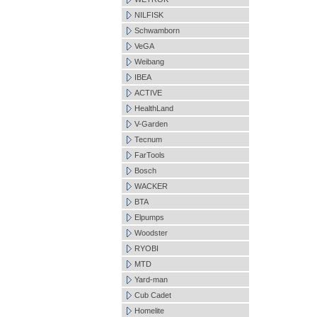
NILFISK
Schwamborn
VeGA
Weibang
IBEA
ACTIVE
HealthLand
V-Garden
Tecnum
FarTools
Bosch
WACKER
BTA
Elpumps
Woodster
RYOBI
MTD
Yard-man
Cub Cadet
Homelite