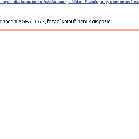
z regálu
dia-kotouče do řezačů spár
,
oddělení
Řezače, pily, diamantové ná
nocení ASFALT AS, řezací kotouč není k dispozici.