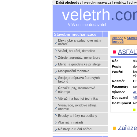
Další obchody :
|
wetrok-morava.cz
|
ryobi.cz
|
schw
veletrh
.co
Váš on-line dodavatel
Stavební mechanizace
obchod
>
Stave
Elektrické a vzduchové ruční
kotouč
nářadí
ASFALT
Vrtání, bourání, demolice
Zdroje, agregáty, generátory
Kód
93
Měřící a geodetické přístroje
Popis
do
Manipulační technika
Použití
ře
vý
Stroje pro úpravu čerstvých
Rozměr
D3
betonů
Parametry
se
Řezače, pily, diamantové
nástroje
Výrobce
AL
Dodavatel
VE
Vibrační a hutnící technika
Dostupnost
Na
Vysavače, úklidové stroje,
chemie
Brusky a frézy na podlahy
Aku ruční nářadí
Zařaze
Nástroje a ruční nářadí