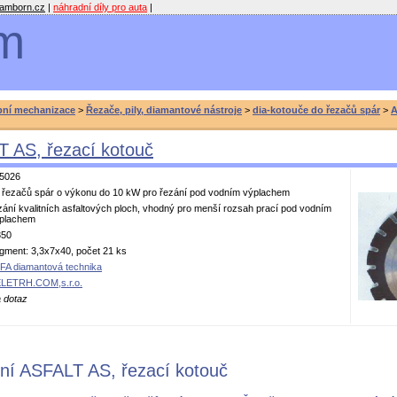
amborn.cz
|
náhradní díly pro auta
|
m
bní mechanizace
>
Řezače, pily, diamantové nástroje
>
dia-kotouče do řezačů spár
>
A
 AS, řezací kotouč
5026
 řezačů spár o výkonu do 10 kW pro řezání pod vodním výplachem
zání kvalitních asfaltových ploch, vhodný pro menší rozsah prací pod vodním
plachem
50
gment: 3,3x7x40, počet 21 ks
FA diamantová technika
LETRH.COM,s.r.o.
 dotaz
ní ASFALT AS, řezací kotouč