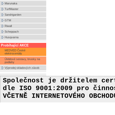
Marunaka
TurfMaster
Sandrigarden
GTM
Riwall
Scheppach
Husqvarna
Probíhající AKCE
MEDVED České
elektrocentály
Úklidové sestavy, brusky na
podlahy
Výprodej skladových zásob
Společnost je držitelem ce
dle ISO 9001:2009
pro činn
VČETNĚ INTERNETOVÉHO OBCHOD