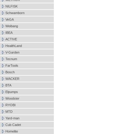
NILFISK
Schwamborn
VeGA
Weibang
IBEA
ACTIVE
HealthLand
V-Garden
Tecnum
FarTools
Bosch
WACKER
BTA
Elpumps
Woodster
RYOBI
MTD
Yard-man
Cub Cadet
Homelite