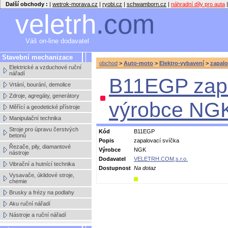
Další obchody :
|
wetrok-morava.cz
|
ryobi.cz
|
schwamborn.cz
|
náhradní díly pro auta
|
veletrh
.com
Váš on-line dodavatel
Stavební mechanizace
obchod
>
Auto-moto
>
Elektro-vybavení
>
zapalo
Elektrické a vzduchové ruční
nářadí
B11EGP zapa
Vrtání, bourání, demolice
Zdroje, agregáty, generátory
výrobce NG
Měřící a geodetické přístroje
Manipulační technika
Stroje pro úpravu čerstvých
Kód
B11EGP
betonů
Popis
zapalovací svíčka
Řezače, pily, diamantové
Výrobce
NGK
nástroje
Dodavatel
VELETRH.COM,s.r.o.
Vibrační a hutnící technika
Dostupnost
Na dotaz
Vysavače, úklidové stroje,
chemie
Brusky a frézy na podlahy
Aku ruční nářadí
Nástroje a ruční nářadí