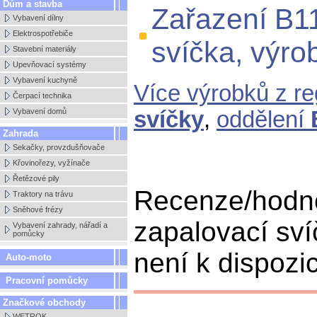
Dům a stavba
Zařazení B1
Vybavení dílny
Elektrospotřebiče
svíčka, výr
Stavební materiály
Upevňovací systémy
Vybavení kuchyně
Více výrobků z r
Čerpací technika
Vybavení domů
svíčky
,
oddělení
Zahrada
Sekačky, provzdušňovače
Křovinořezy, vyžínače
Řetězové pily
Recenze/hodn
Traktory na trávu
Sněhové frézy
zapalovací sv
Vybavení zahrady, nářadí a
pomůcky
není k dispozic
Auto-moto
Pracovní pomůcky
Značkové obchody
WETROK