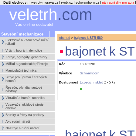
Další obchody :
|
wetrok-morava.cz
|
ryobi.cz
|
schwamborn.cz
|
náhradní díly pro auta
|
veletrh
.com
Váš on-line dodavatel
Stavební mechanizace
obchod
>
bajonet k STR 580
Elektrické a vzduchové ruční
nářadí
bajonet k S
Vrtání, bourání, demolice
Zdroje, agregáty, generátory
Měřící a geodetické přístroje
Kód
18-182201
Manipulační technika
Výrobce
Schwamborn
Stroje pro úpravu čerstvých
betonů
Dostupnost
Expediční sklad
1 - 5 ks
Řezače, pily, diamantové
nástroje
Vibrační a hutnící technika
Vysavače, úklidové stroje,
chemie
Brusky a frézy na podlahy
Aku ruční nářadí
Nástroje a ruční nářadí
bajonet k S