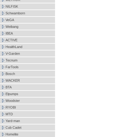
NILFISK
Schwamborn
VeGA
Weibang
IBEA
ACTIVE
HealthLand
V-Garden
Tecnum
FarTools
Bosch
WACKER
BTA
Elpumps
Woodster
RYOBI
MTD
Yard-man
Cub Cadet
Homelite