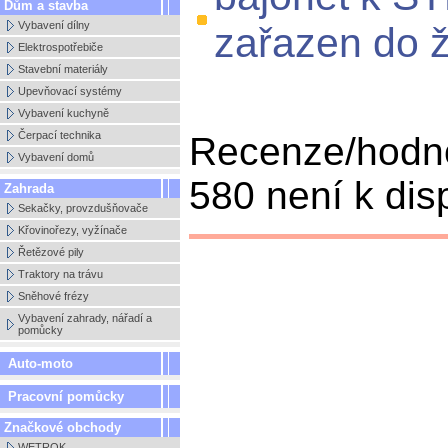
Dům a stavba
Vybavení dílny
zařazen do ž
Elektrospotřebiče
Stavební materiály
Upevňovací systémy
Vybavení kuchyně
Čerpací technika
Recenze/hodno
Vybavení domů
580 není k disp
Zahrada
Sekačky, provzdušňovače
Křovinořezy, vyžínače
Řetězové pily
Traktory na trávu
Sněhové frézy
Vybavení zahrady, nářadí a
pomůcky
Auto-moto
Pracovní pomůcky
Značkové obchody
WETROK