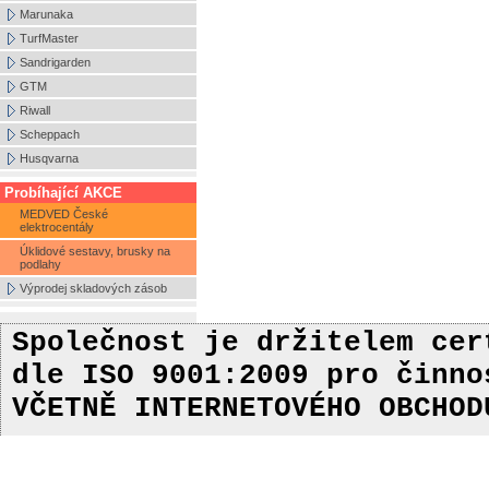
Marunaka
TurfMaster
Sandrigarden
GTM
Riwall
Scheppach
Husqvarna
Probíhající AKCE
MEDVED České
elektrocentály
Úklidové sestavy, brusky na
podlahy
Výprodej skladových zásob
Společnost je držitelem ce
dle ISO 9001:2009
pro činn
VČETNĚ INTERNETOVÉHO OBCHOD