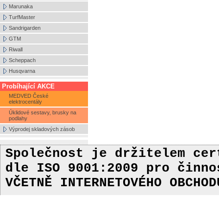
Marunaka
TurfMaster
Sandrigarden
GTM
Riwall
Scheppach
Husqvarna
Probíhající AKCE
MEDVED České
elektrocentály
Úklidové sestavy, brusky na
podlahy
Výprodej skladových zásob
Společnost je držitelem ce
dle ISO 9001:2009
pro činn
VČETNĚ INTERNETOVÉHO OBCHOD