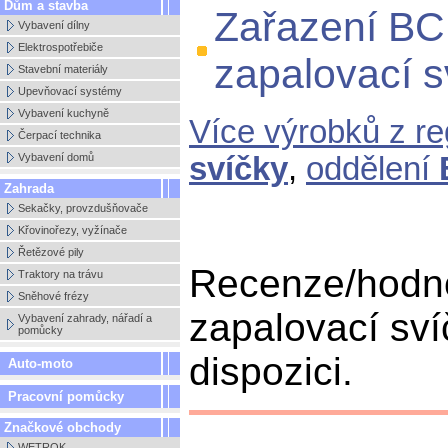
Dům a stavba
Zařazení B
Vybavení dílny
Elektrospotřebiče
zapalovací 
Stavební materiály
Upevňovací systémy
Vybavení kuchyně
Více výrobků z r
Čerpací technika
Vybavení domů
svíčky
,
oddělení
Zahrada
Sekačky, provzdušňovače
Křovinořezy, vyžínače
Řetězové pily
Recenze/hod
Traktory na trávu
Sněhové frézy
zapalovací sv
Vybavení zahrady, nářadí a
pomůcky
dispozici.
Auto-moto
Pracovní pomůcky
Značkové obchody
WETROK