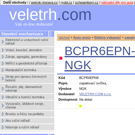
Další obchody :
|
wetrok-morava.cz
|
ryobi.cz
|
schwamborn.cz
|
náhradní díly pro auta
|
veletrh
.com
Váš on-line dodavatel
Stavební mechanizace
obchod
>
Auto-moto
>
Elektro-vybavení
>
zapalo
Elektrické a vzduchové ruční
nářadí
BCPR6EPN-8
Vrtání, bourání, demolice
Zdroje, agregáty, generátory
NGK
Měřící a geodetické přístroje
Manipulační technika
Stroje pro úpravu čerstvých
Kód
BCPR6EPN8
betonů
Popis
zapalovací svíčka,
Řezače, pily, diamantové
Výrobce
NGK
nástroje
Dodavatel
VELETRH.COM,s.r.o.
Vibrační a hutnící technika
Dostupnost
Na dotaz
Vysavače, úklidové stroje,
chemie
Brusky a frézy na podlahy
Aku ruční nářadí
Nástroje a ruční nářadí