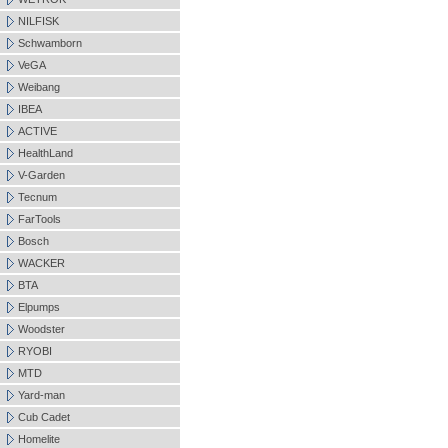
NILFISK
Schwamborn
VeGA
Weibang
IBEA
ACTIVE
HealthLand
V-Garden
Tecnum
FarTools
Bosch
WACKER
BTA
Elpumps
Woodster
RYOBI
MTD
Yard-man
Cub Cadet
Homelite