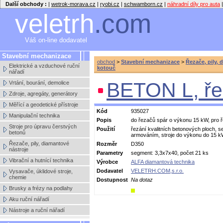
Další obchody :
|
wetrok-morava.cz
|
ryobi.cz
|
schwamborn.cz
|
náhradní díly pro auta
|
veletrh
.com
Váš on-line dodavatel
Stavební mechanizace
obchod
>
Stavební mechanizace
>
Řezače, pily, 
Elektrické a vzduchové ruční
kotouč
nářadí
BETON L, ře
Vrtání, bourání, demolice
Zdroje, agregáty, generátory
Měřící a geodetické přístroje
Kód
935027
Manipulační technika
Popis
do řezačů spár o výkonu 15 kW, pro 
Stroje pro úpravu čerstvých
Použití
řezání kvalitních betonových ploch, s
betonů
armováním, stroje do výkonu do 15 k
Řezače, pily, diamantové
Rozměr
D350
nástroje
Parametry
segment: 3,3x7x40, počet 21 ks
Vibrační a hutnící technika
Výrobce
ALFA diamantová technika
Dodavatel
VELETRH.COM,s.r.o.
Vysavače, úklidové stroje,
chemie
Dostupnost
Na dotaz
Brusky a frézy na podlahy
Aku ruční nářadí
Nástroje a ruční nářadí