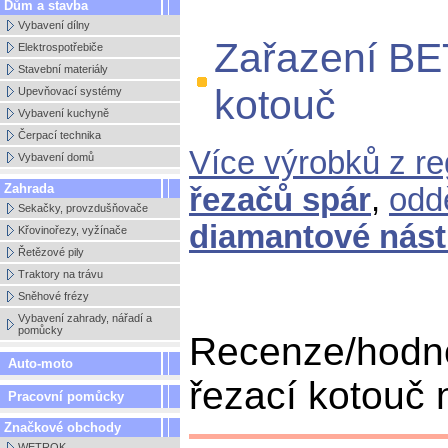
Dům a stavba
Vybavení dílny
Zařazení BE
Elektrospotřebiče
Stavební materiály
kotouč
Upevňovací systémy
Vybavení kuchyně
Čerpací technika
Více výrobků z r
Vybavení domů
Zahrada
řezačů spár
,
odd
Sekačky, provzdušňovače
diamantové nást
Křovinořezy, vyžínače
Řetězové pily
Traktory na trávu
Sněhové frézy
Vybavení zahrady, nářadí a
pomůcky
Recenze/hodn
Auto-moto
řezací kotouč n
Pracovní pomůcky
Značkové obchody
WETROK