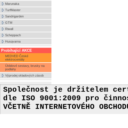
Marunaka
TurfMaster
Sandrigarden
GTM
Riwall
Scheppach
Husqvarna
Probíhající AKCE
MEDVED České
elektrocentály
Úklidové sestavy, brusky na
podlahy
Výprodej skladových zásob
Společnost je držitelem ce
dle ISO 9001:2009
pro činn
VČETNĚ INTERNETOVÉHO OBCHOD