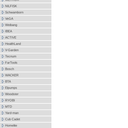
NILFISK
Schwamborn
VeGA
Weibang
IBEA
ACTIVE
HealthLand
V-Garden
Tecnum
FarTools
Bosch
WACKER
BTA
Elpumps
Woodster
RYOBI
MTD
Yard-man
Cub Cadet
Homelite