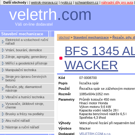
Další obchody :
|
wetrok-morava.cz
|
ryobi.cz
|
schwamborn.cz
|
náhradní díly pro auta
|
veletrh
.com
Váš on-line dodavatel
Stavební mechanizace
obchod
>
Stavební mechanizace
>
Řezače, pily, 
Elektrické a vzduchové ruční
nářadí
BFS 1345 AL
Vrtání, bourání, demolice
Zdroje, agregáty, generátory
WACKER
Měřící a geodetické přístroje
Manipulační technika
Stroje pro úpravu čerstvých
Kód
07-0008700
betonů
Popis
řezačka spár
Řezače, pily, diamantové
Použití
Řezačka spár se zážehovým motore
nástroje
Rozměr
1085x604x1052 mm
Vibrační a hutnící technika
Parametry
Průměr kotouče 450 mm
Hnací motor Honda
Vysavače, úklidové stroje,
Výkon motoru 9,6 kW
chemie
Kapacita vodní nádrže 28 l
Brusky a frézy na podlahy
Kapacita benzínové nádrže 6,5 l
Spotřeba 4,3 l/hod
Aku ruční nářadí
Výhody
Velmi přesné řezání při nepatrném bo
Nástroje a ruční nářadí
Výrobce
Wacker
Dodavatel
VELETRH.COM,s.r.o.