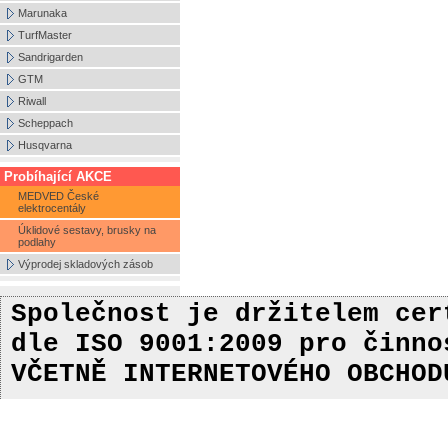
Marunaka
TurfMaster
Sandrigarden
GTM
Riwall
Scheppach
Husqvarna
Probíhající AKCE
MEDVED České
elektrocentály
Úklidové sestavy, brusky na
podlahy
Výprodej skladových zásob
Společnost je držitelem ce
dle ISO 9001:2009
pro činn
VČETNĚ INTERNETOVÉHO OBCHOD