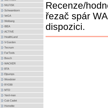
Recenze/hodn
NILFISK
Schwamborn
řezač spár W
VeGA
Weibang
dispozici.
IBEA
ACTIVE
HealthLand
V-Garden
Tecnum
FarTools
Bosch
WACKER
BTA
Elpumps
Woodster
RYOBI
MTD
Yard-man
Cub Cadet
Homelite