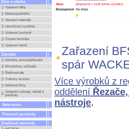
Dům a stavba
Akce
přepravné v ceně tohoto výrobku!
Vybavení dílny
Dostupnost
Na dotaz
Elektrospotřebiče
Stavební materiály
Upevňovací systémy
Vybavení kuchyně
Čerpací technika
Vybavení domů
Zařazení BF
Zahrada
spár WACK
Sekačky, provzdušňovače
Křovinořezy, vyžínače
Řetězové pily
Více výrobků z r
Traktory na trávu
Sněhové frézy
oddělení
Řezače,
Vybavení zahrady, nářadí a
pomůcky
nástroje
.
Auto-moto
Pracovní pomůcky
Značkové obchody
WETROK