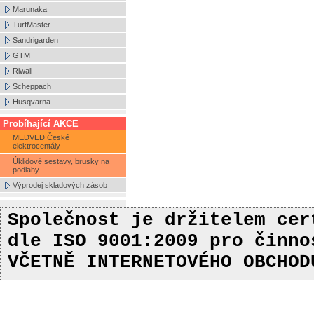
Marunaka
TurfMaster
Sandrigarden
GTM
Riwall
Scheppach
Husqvarna
Probíhající AKCE
MEDVED České
elektrocentály
Úklidové sestavy, brusky na
podlahy
Výprodej skladových zásob
Společnost je držitelem ce
dle ISO 9001:2009
pro činn
VČETNĚ INTERNETOVÉHO OBCHOD