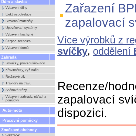
Dům a stavba
Zařazení B
Vybavení dílny
Elektrospotřebiče
zapalovací 
Stavební materiály
Upevňovací systémy
Vybavení kuchyně
Více výrobků z r
Čerpací technika
Vybavení domů
svíčky
,
oddělení
Zahrada
Sekačky, provzdušňovače
Křovinořezy, vyžínače
Řetězové pily
Recenze/hodn
Traktory na trávu
Sněhové frézy
zapalovací sv
Vybavení zahrady, nářadí a
pomůcky
dispozici.
Auto-moto
Pracovní pomůcky
Značkové obchody
WETROK