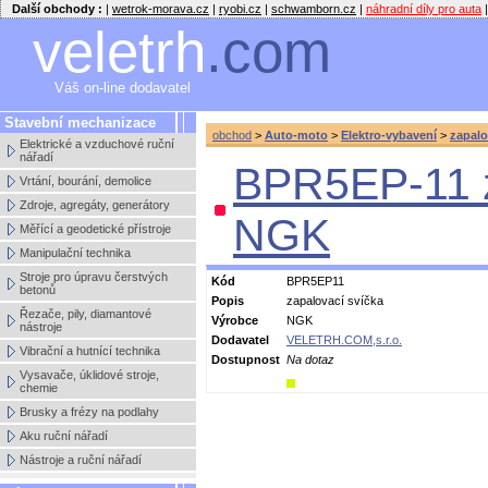
Další obchody :
|
wetrok-morava.cz
|
ryobi.cz
|
schwamborn.cz
|
náhradní díly pro auta
|
veletrh
.com
Váš on-line dodavatel
Stavební mechanizace
obchod
>
Auto-moto
>
Elektro-vybavení
>
zapalo
Elektrické a vzduchové ruční
nářadí
BPR5EP-11 z
Vrtání, bourání, demolice
Zdroje, agregáty, generátory
NGK
Měřící a geodetické přístroje
Manipulační technika
Stroje pro úpravu čerstvých
Kód
BPR5EP11
betonů
Popis
zapalovací svíčka
Řezače, pily, diamantové
Výrobce
NGK
nástroje
Dodavatel
VELETRH.COM,s.r.o.
Vibrační a hutnící technika
Dostupnost
Na dotaz
Vysavače, úklidové stroje,
chemie
Brusky a frézy na podlahy
Aku ruční nářadí
Nástroje a ruční nářadí