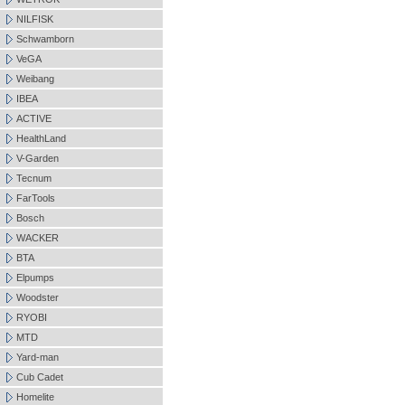
NILFISK
Schwamborn
VeGA
Weibang
IBEA
ACTIVE
HealthLand
V-Garden
Tecnum
FarTools
Bosch
WACKER
BTA
Elpumps
Woodster
RYOBI
MTD
Yard-man
Cub Cadet
Homelite