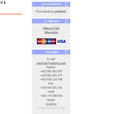
í k
.porovnávání
Porovnávání je
prázdné
.
.o nákupu
Nákupní řád
Nápověda
.kontakt
E-mail:
obchod@veletrh.com
Telefon:
+420 581 601 007
+420 581 601 077
+420 545 218 786
Fax:
+420 581 601 341
mobil:
+420 776 699 545
Skype:
prodejce
---------------------------