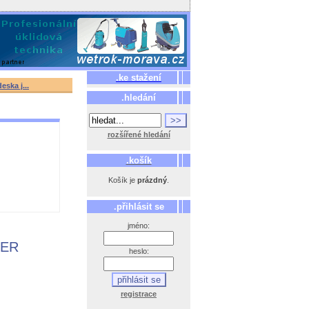
.ke stažení
eska j...
.hledání
rozšířené hledání
.košík
Košík je
prázdný
.
.přihlásit se
jméno:
KER
heslo:
registrace