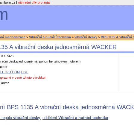
amborn.cz
|
náhradní díly pro auta
|
m
bní mechanizace
>
Vibrační a hutnící technika
>
vibrační desky
>
BPS 1135 A vibrační d
35 A vibrační deska jednosměrná WACKER
-0007425
brační deska jednosměrná, pohon benzinovým motorem
cker
LETRH.COM,s.r.o.
epravné v ceně tohoto výrobku!
 dotaz
ní BPS 1135 A vibrační deska jednosměrná WAC
z regálu
vibrační desky
,
oddělení
Vibrační a hutnící technika
.