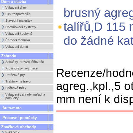
Dům a stavba
Vybavení dílny
brusný agreg
Elektrospotřebiče
Stavební materiály
talířů,D 115
Upevňovací systémy
Vybavení kuchyně
do žádné kat
Čerpací technika
Vybavení domů
Zahrada
Sekačky, provzdušňovače
Křovinořezy, vyžínače
Recenze/hodn
Řetězové pily
Traktory na trávu
agreg.,kpl.,5 o
Sněhové frézy
Vybavení zahrady, nářadí a
mm není k disp
pomůcky
Auto-moto
Pracovní pomůcky
Značkové obchody
WETROK