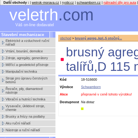
Další obchody :
|
wetrok-morava.cz
|
ryobi.cz
|
schwamborn.cz
|
náhradní díly pro auta
|
veletrh
.com
Váš on-line dodavatel
Stavební mechanizace
obchod
>
brusný agreg.,kpl.,5 otočný...
Elektrické a vzduchové ruční
nářadí
brusný agreg
Vrtání, bourání, demolice
Zdroje, agregáty, generátory
talířů,D 115
Měřící a geodetické přístroje
Manipulační technika
Stroje pro úpravu čerstvých
Kód
18-516600
betonů
Výrobce
Schwamborn
Řezače, pily, diamantové
nástroje
Akce
přepravné v ceně tohoto výrobku!
Vibrační a hutnící technika
Dostupnost
Na dotaz
Vysavače, úklidové stroje,
chemie
Brusky a frézy na podlahy
Aku ruční nářadí
Nástroje a ruční nářadí