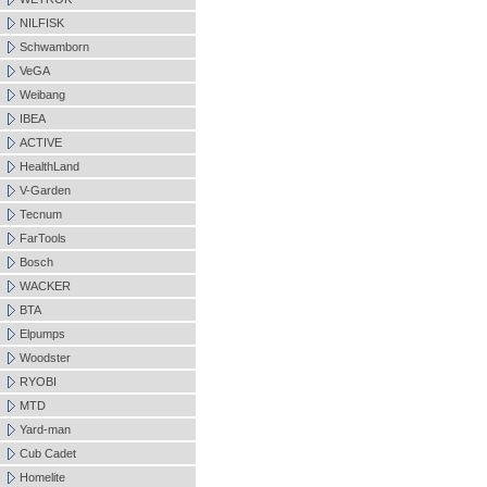
NILFISK
Schwamborn
VeGA
Weibang
IBEA
ACTIVE
HealthLand
V-Garden
Tecnum
FarTools
Bosch
WACKER
BTA
Elpumps
Woodster
RYOBI
MTD
Yard-man
Cub Cadet
Homelite