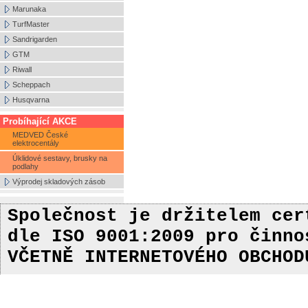
Marunaka
TurfMaster
Sandrigarden
GTM
Riwall
Scheppach
Husqvarna
Probíhající AKCE
MEDVED České
elektrocentály
Úklidové sestavy, brusky na
podlahy
Výprodej skladových zásob
Společnost je držitelem ce
dle ISO 9001:2009
pro činn
VČETNĚ INTERNETOVÉHO OBCHOD