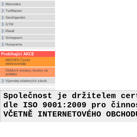
Marunaka
TurfMaster
Sandrigarden
GTM
Riwall
Scheppach
Husqvarna
Probíhající AKCE
MEDVED České
elektrocentály
Úklidové sestavy, brusky na
podlahy
Výprodej skladových zásob
Společnost je držitelem ce
dle ISO 9001:2009
pro činn
VČETNĚ INTERNETOVÉHO OBCHOD