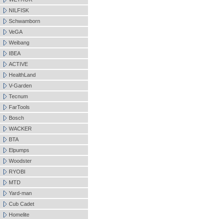
NILFISK
Schwamborn
VeGA
Weibang
IBEA
ACTIVE
HealthLand
V-Garden
Tecnum
FarTools
Bosch
WACKER
BTA
Elpumps
Woodster
RYOBI
MTD
Yard-man
Cub Cadet
Homelite