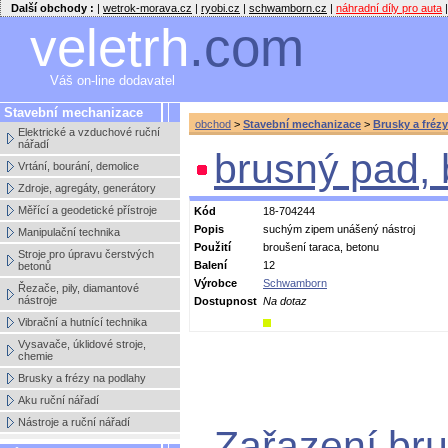
Další obchody :
|
wetrok-morava.cz
|
ryobi.cz
|
schwamborn.cz
|
náhradní díly pro auta
|
veletrh
.com
Váš on-line dodavatel
Stavební mechanizace
obchod
>
Stavební mechanizace
>
Brusky a fréz
Elektrické a vzduchové ruční
nářadí
brusný pad, 
Vrtání, bourání, demolice
Zdroje, agregáty, generátory
Měřící a geodetické přístroje
Kód
18-704244
Popis
suchým zipem unášený nástroj
Manipulační technika
Použití
broušení taraca, betonu
Stroje pro úpravu čerstvých
Balení
12
betonů
Výrobce
Schwamborn
Řezače, pily, diamantové
nástroje
Dostupnost
Na dotaz
Vibrační a hutnící technika
Vysavače, úklidové stroje,
chemie
Brusky a frézy na podlahy
Aku ruční nářadí
Nástroje a ruční nářadí
Zařazení bru