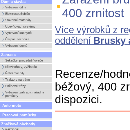
Dům a stavba
Vybavení dílny
400 zrnitost
Elektrospotřebiče
Stavební materiály
Upevňovací systémy
Více výrobků z r
Vybavení kuchyně
oddělení
Brusky 
Čerpací technika
Vybavení domů
Zahrada
Sekačky, provzdušňovače
Křovinořezy, vyžínače
Recenze/hodno
Řetězové pily
Traktory na trávu
béžový, 400 zr
Sněhové frézy
Vybavení zahrady, nářadí a
dispozici.
pomůcky
Auto-moto
Pracovní pomůcky
Značkové obchody
WETROK