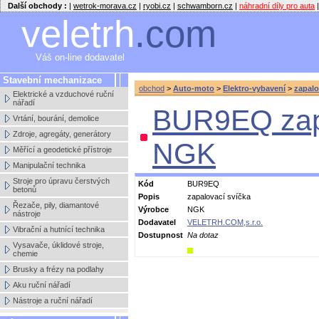
Další obchody :
|
wetrok-morava.cz
|
ryobi.cz
|
schwamborn.cz
|
náhradní díly pro auta
|
veletrh
.com
Váš on-line dodavatel
Stavební mechanizace
obchod
>
Auto-moto
>
Elektro-vybavení
>
zapalo
Elektrické a vzduchové ruční
nářadí
BUR9EQ zapa
Vrtání, bourání, demolice
Zdroje, agregáty, generátory
NGK
Měřící a geodetické přístroje
Manipulační technika
Stroje pro úpravu čerstvých
Kód
BUR9EQ
betonů
Popis
zapalovací svíčka
Řezače, pily, diamantové
Výrobce
NGK
nástroje
Dodavatel
VELETRH.COM,s.r.o.
Vibrační a hutnící technika
Dostupnost
Na dotaz
Vysavače, úklidové stroje,
chemie
Brusky a frézy na podlahy
Aku ruční nářadí
Nástroje a ruční nářadí