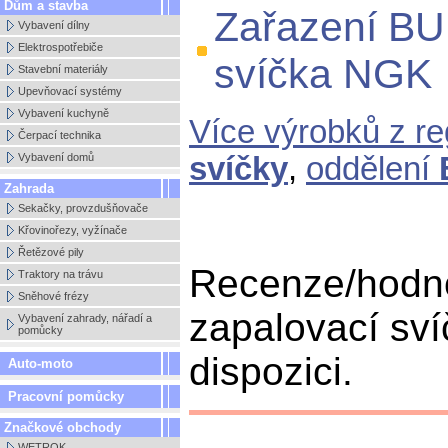
Dům a stavba
Zařazení BU
Vybavení dílny
Elektrospotřebiče
svíčka NGK
Stavební materiály
Upevňovací systémy
Vybavení kuchyně
Více výrobků z r
Čerpací technika
Vybavení domů
svíčky
,
oddělení
Zahrada
Sekačky, provzdušňovače
Křovinořezy, vyžínače
Řetězové pily
Recenze/hod
Traktory na trávu
Sněhové frézy
zapalovací sv
Vybavení zahrady, nářadí a
pomůcky
dispozici.
Auto-moto
Pracovní pomůcky
Značkové obchody
WETROK