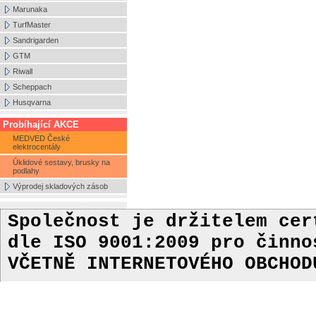
Marunaka
TurfMaster
Sandrigarden
GTM
Riwall
Scheppach
Husqvarna
Probíhající AKCE
MEDVED České
elektrocentály
Úklidové sestavy, brusky na
podlahy
Výprodej skladových zásob
Společnost je držitelem ce
dle ISO 9001:2009
pro činn
VČETNĚ INTERNETOVÉHO OBCHOD