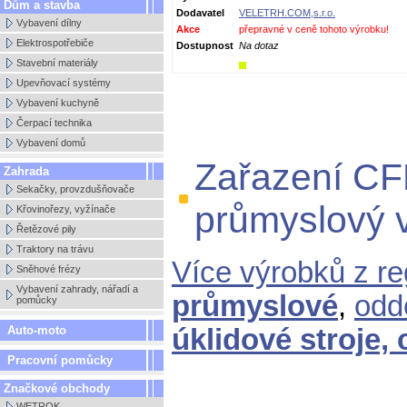
Dům a stavba
Dodavatel
VELETRH.COM,s.r.o.
Vybavení dílny
Akce
přepravné v ceně tohoto výrobku!
Elektrospotřebiče
Dostupnost
Na dotaz
Stavební materiály
Upevňovací systémy
Vybavení kuchyně
Čerpací technika
Vybavení domů
Zařazení CF
Zahrada
Sekačky, provzdušňovače
průmyslový 
Křovinořezy, vyžínače
Řetězové pily
Traktory na trávu
Více výrobků z r
Sněhové frézy
Vybavení zahrady, nářadí a
průmyslové
,
odd
pomůcky
Auto-moto
úklidové stroje,
Pracovní pomůcky
Značkové obchody
WETROK