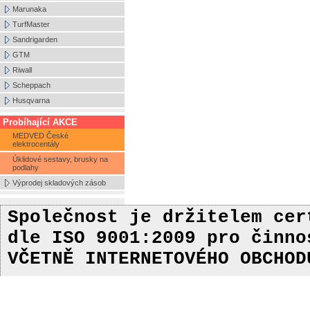
Marunaka
TurfMaster
Sandrigarden
GTM
Riwall
Scheppach
Husqvarna
Probíhající AKCE
MEDVED České
elektrocentály
Úklidové sestavy, brusky na
podlahy
Výprodej skladových zásob
Společnost je držitelem ce
dle ISO 9001:2009
pro činn
VČETNĚ INTERNETOVÉHO OBCHOD