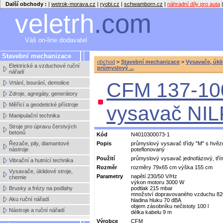
Další obchody :
|
wetrok-morava.cz
|
ryobi.cz
|
schwamborn.cz
|
náhradní díly pro auta
|
veletrh
.com
Váš on-line dodavatel
Stavební mechanizace
obchod
>
Stavební mechanizace
>
Vysavače, úkl
Elektrické a vzduchové ruční
průmyslový ...
nářadí
CFM 137-100
Vrtání, bourání, demolice
Zdroje, agregáty, generátory
Měřící a geodetické přístroje
vysavač NIL
Manipulační technika
Stroje pro úpravu čerstvých
betonů
Kód
N4010300073-1
Řezače, pily, diamantové
Popis
průmyslový vysavač třídy "M" s hvězdi
nástroje
poteflonovaný
Použití
průmyslový vysavač jednofázový, tří
Vibrační a hutnící technika
Rozměr
rozměry 79x65 cm výška 155 cm
Vysavače, úklidové stroje,
Parametry
napětí 230/50 V/Hz
chemie
výkon motoru 3000 W
Brusky a frézy na podlahy
podtlak 215 mbar
množství dopravovaného vzduchu 820
Aku ruční nářadí
hladina hluku 70 dBA
objem zásobníku nečistoty 100 l
Nástroje a ruční nářadí
délka kabelu 9 m
Výrobce
CFM