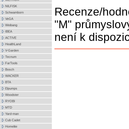
NILFISK
Recenze/hodn
Schwamborn
VeGA
"M" průmyslov
Weibang
IBEA
není k dispozic
ACTIVE
HealthLand
V-Garden
Tecnum
FarTools
Bosch
WACKER
BTA
Elpumps
Woodster
RYOBI
MTD
Yard-man
Cub Cadet
Homelite