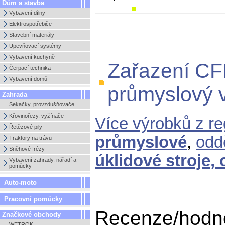
Dům a stavba
Vybavení dílny
Elektrospotřebiče
Stavební materiály
Upevňovací systémy
Vybavení kuchyně
Zařazení CF
Čerpací technika
Vybavení domů
průmyslový 
Zahrada
Sekačky, provzdušňovače
Křovinořezy, vyžínače
Více výrobků z r
Řetězové pily
průmyslové
,
odd
Traktory na trávu
Sněhové frézy
úklidové stroje,
Vybavení zahrady, nářadí a
pomůcky
Auto-moto
Pracovní pomůcky
Recenze/hodn
Značkové obchody
WETROK