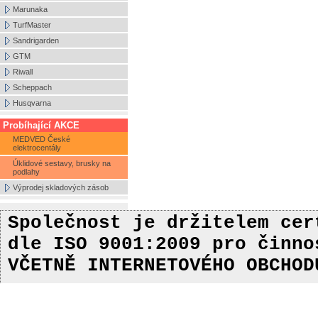
Marunaka
TurfMaster
Sandrigarden
GTM
Riwall
Scheppach
Husqvarna
Probíhající AKCE
MEDVED České
elektrocentály
Úklidové sestavy, brusky na
podlahy
Výprodej skladových zásob
Společnost je držitelem ce
dle ISO 9001:2009
pro činn
VČETNĚ INTERNETOVÉHO OBCHOD