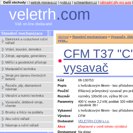
Další obchody :
|
wetrok-morava.cz
|
ryobi.cz
|
schwamborn.cz
|
náhradní díly pro auta
|
veletrh
.com
Váš on-line dodavatel
Stavební mechanizace
obchod
>
Stavební mechanizace
>
Vysavače, úkl
Elektrické a vzduchové ruční
vysa...
nářadí
CFM T37 "C"
Vrtání, bourání, demolice
Zdroje, agregáty, generátory
Měřící a geodetické přístroje
vysavač
Manipulační technika
Stroje pro úpravu čerstvých
betonů
Kód
08-130753
Řezače, pily, diamantové
Popis
s hvězdicovým filtrem - bez příslušen
nástroje
Použití
třífázový průmyslový vysavač pro pr
Vibrační a hutnící technika
Rozměr
rozměry 100x58 cm, výška 90 cm
Parametry
400 V, motor 2,2 kW, podtlak 320 mBA, 
Vysavače, úklidové stroje,
zásobník 38 l
chemie
Vybavení
s hvězdicovým filtrem - bez příslušen
Brusky a frézy na podlahy
Výrobce
CFM
Aku ruční nářadí
Dodavatel
VELETRH.COM,s.r.o.
Nástroje a ruční nářadí
Akce
přepravné v ceně tohoto výrobku!
Dostupnost
Na dotaz