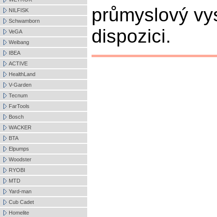
průmyslový vy
NILFISK
Schwamborn
dispozici.
VeGA
Weibang
IBEA
ACTIVE
HealthLand
V-Garden
Tecnum
FarTools
Bosch
WACKER
BTA
Elpumps
Woodster
RYOBI
MTD
Yard-man
Cub Cadet
Homelite