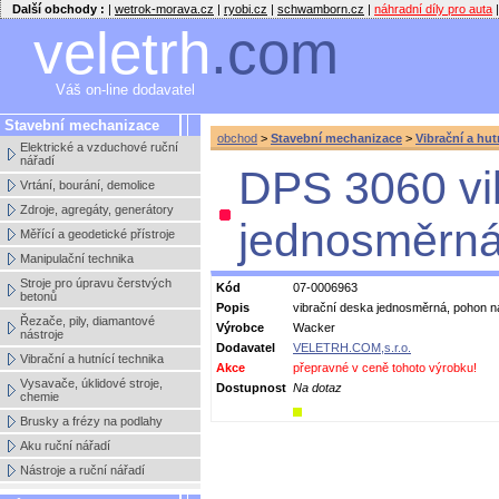
Další obchody :
|
wetrok-morava.cz
|
ryobi.cz
|
schwamborn.cz
|
náhradní díly pro auta
|
veletrh
.com
Váš on-line dodavatel
Stavební mechanizace
obchod
>
Stavební mechanizace
>
Vibrační a hut
Elektrické a vzduchové ruční
nářadí
DPS 3060 vi
Vrtání, bourání, demolice
Zdroje, agregáty, generátory
jednosměr
Měřící a geodetické přístroje
Manipulační technika
Stroje pro úpravu čerstvých
Kód
07-0006963
betonů
Popis
vibrační deska jednosměrná, pohon 
Řezače, pily, diamantové
Výrobce
Wacker
nástroje
Dodavatel
VELETRH.COM,s.r.o.
Vibrační a hutnící technika
Akce
přepravné v ceně tohoto výrobku!
Vysavače, úklidové stroje,
Dostupnost
Na dotaz
chemie
Brusky a frézy na podlahy
Aku ruční nářadí
Nástroje a ruční nářadí