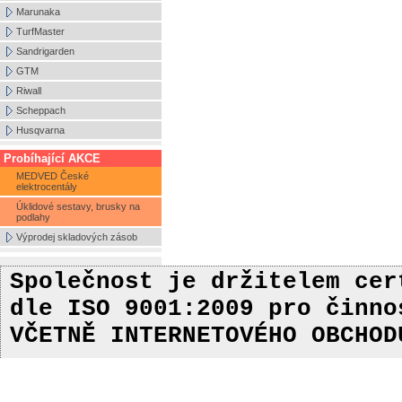
Marunaka
TurfMaster
Sandrigarden
GTM
Riwall
Scheppach
Husqvarna
Probíhající AKCE
MEDVED České
elektrocentály
Úklidové sestavy, brusky na
podlahy
Výprodej skladových zásob
Společnost je držitelem ce
dle ISO 9001:2009
pro činn
VČETNĚ INTERNETOVÉHO OBCHOD