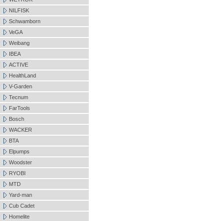
NILFISK
Schwamborn
VeGA
Weibang
IBEA
ACTIVE
HealthLand
V-Garden
Tecnum
FarTools
Bosch
WACKER
BTA
Elpumps
Woodster
RYOBI
MTD
Yard-man
Cub Cadet
Homelite