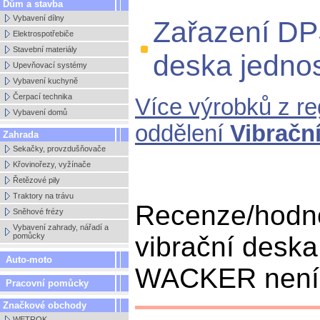
Dům a stavba
Vybavení dílny
Zařazení DP
Elektrospotřebiče
Stavební materiály
deska jedn
Upevňovací systémy
Vybavení kuchyně
Čerpací technika
Více výrobků z r
Vybavení domů
oddělení
Vibrační
Zahrada
Sekačky, provzdušňovače
Křovinořezy, vyžínače
Řetězové pily
Traktory na trávu
Recenze/hodn
Sněhové frézy
Vybavení zahrady, nářadí a
vibrační desk
pomůcky
Auto-moto
WACKER není k
Pracovní pomůcky
Značkové obchody
WETROK