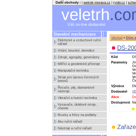
Další obchody :
|
wetrok-morava.cz
|
ryobi.cz
|
schw
veletrh
.co
Váš on-line dodavatel
Stavební mechanizace
obchod
>
Dům a
Elektrické a vzduchové ruční
nářadí
DS-20
Vrtání, bourání, demolice
Kód
DS
Zdroje, agregáty, generátory
Parametry
Jm
Měřící a geodetické přístroje
Ot
Ve
Manipulační technika
Ve
Ve
Stroje pro úpravu čerstvých
Či
betonů
Výrobce
D
Řezače, pily, diamantové
nástroje
Dodavatel
VE
Akce
Do
Vibrační a hutnící technika
Dostupnost
Na
Vysavače, úklidové stroje,
chemie
Brusky a frézy na podlahy
Aku ruční nářadí
Zařaz
Nástroje a ruční nářadí