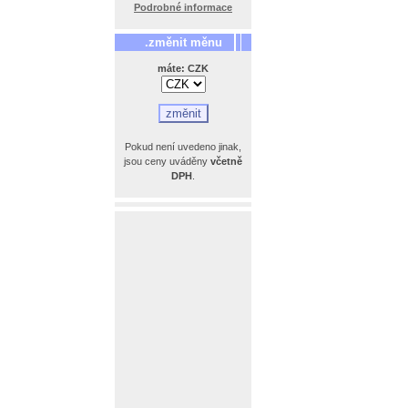
Podrobné informace
.změnit měnu
máte: CZK
Pokud není uvedeno jinak,
jsou ceny uváděny
včetně
DPH
.