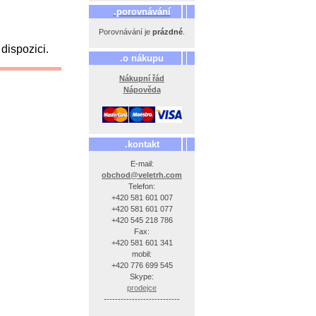
.porovnávání
Porovnávání je
prázdné
.
ispozici.
.o nákupu
Nákupní řád
Nápověda
.kontakt
E-mail:
obchod@veletrh.com
Telefon:
+420 581 601 007
+420 581 601 077
+420 545 218 786
Fax:
+420 581 601 341
mobil:
+420 776 699 545
Skype:
prodejce
---------------------------