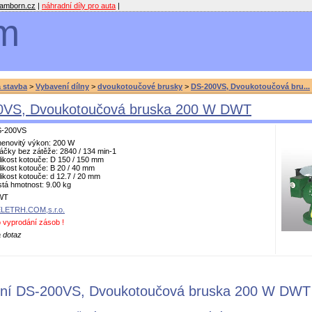
amborn.cz
|
náhradní díly pro auta
|
m
 stavba
>
Vybavení dílny
>
dvoukotoučové brusky
>
DS-200VS, Dvoukotoučová bru...
0VS, Dvoukotoučová bruska 200 W DWT
-200VS
enovitý výkon: 200 W
áčky bez zátěže: 2840 / 134 min-1
likost kotouče: D 150 / 150 mm
likost kotouče: B 20 / 40 mm
likost kotouče: d 12.7 / 20 mm
stá hmotnost: 9.00 kg
WT
LETRH.COM,s.r.o.
 vyprodání zásob !
 dotaz
ení DS-200VS, Dvoukotoučová bruska 200 W DWT