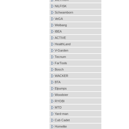
NILFISK
Schwamborn
VeGA
Weibang
IBEA
ACTIVE
HealthLand
V-Garden
Tecnum
FarTools
Bosch
WACKER
BTA
Elpumps
Woodster
RYOBI
MTD
Yard-man
Cub Cadet
Homelite