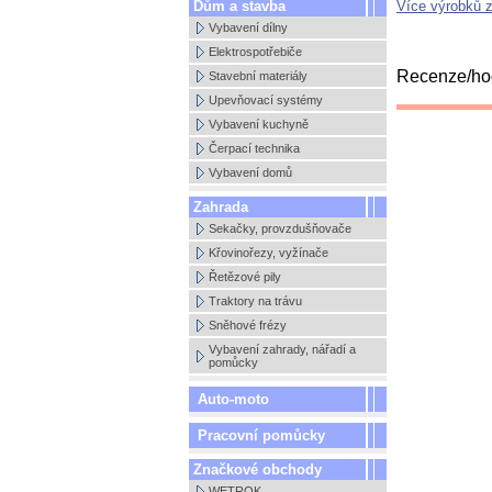
Dům a stavba
Více výrobků 
Vybavení dílny
Elektrospotřebiče
Recenze/ho
Stavební materiály
Upevňovací systémy
Vybavení kuchyně
Čerpací technika
Vybavení domů
Zahrada
Sekačky, provzdušňovače
Křovinořezy, vyžínače
Řetězové pily
Traktory na trávu
Sněhové frézy
Vybavení zahrady, nářadí a
pomůcky
Auto-moto
Pracovní pomůcky
Značkové obchody
WETROK