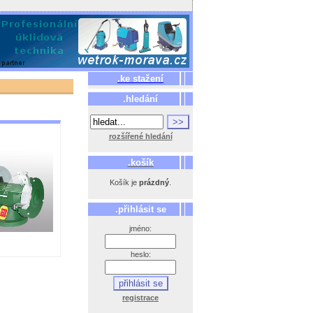
.ke stažení
.hledání
rozšířené hledání
.košík
Košík je
prázdný
.
.přihlásit se
jméno:
heslo:
registrace