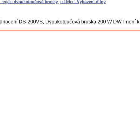
z regálu
dvoukotoučové brusky
,
oddělení
Vybavení dílny
.
dnocení DS-200VS, Dvoukotoučová bruska 200 W DWT není k d