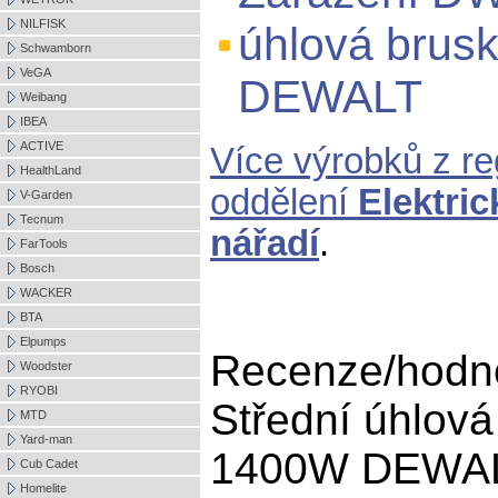
NILFISK
úhlová brus
Schwamborn
VeGA
DEWALT
Weibang
IBEA
ACTIVE
Více výrobků z r
HealthLand
oddělení
Elektri
V-Garden
Tecnum
nářadí
.
FarTools
Bosch
WACKER
BTA
Elpumps
Recenze/hodn
Woodster
RYOBI
Střední úhlov
MTD
Yard-man
1400W DEWALT 
Cub Cadet
Homelite