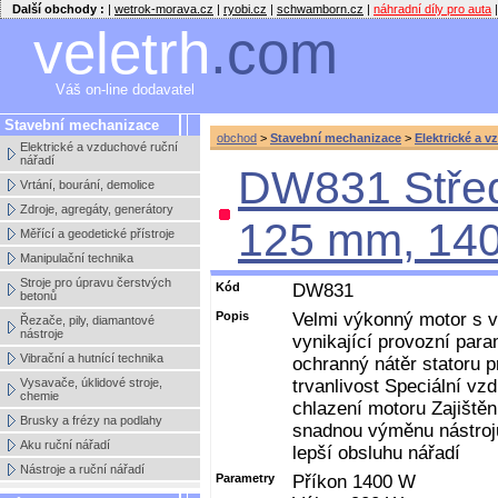
Další obchody :
|
wetrok-morava.cz
|
ryobi.cz
|
schwamborn.cz
|
náhradní díly pro auta
|
veletrh
.com
Váš on-line dodavatel
Stavební mechanizace
obchod
>
Stavební mechanizace
>
Elektrické a v
Elektrické a vzduchové ruční
nářadí
DW831 Střed
Vrtání, bourání, demolice
Zdroje, agregáty, generátory
125 mm, 1
Měřící a geodetické přístroje
Manipulační technika
Stroje pro úpravu čerstvých
Kód
DW831
betonů
Popis
Velmi výkonný motor s 
Řezače, pily, diamantové
nástroje
vynikající provozní para
Vibrační a hutnící technika
ochranný nátěr statoru p
Vysavače, úklidové stroje,
trvanlivost Speciální vz
chemie
chlazení motoru Zajiště
Brusky a frézy na podlahy
snadnou výměnu nástroj
Aku ruční nářadí
lepší obsluhu nářadí
Nástroje a ruční nářadí
Parametry
Příkon 1400 W