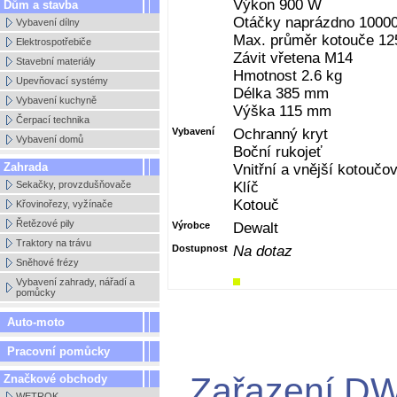
Výkon 900 W
Dům a stavba
Otáčky naprázdno 10000
Vybavení dílny
Max. průměr kotouče 1
Elektrospotřebiče
Závit vřetena M14
Stavební materiály
Hmotnost 2.6 kg
Upevňovací systémy
Délka 385 mm
Vybavení kuchyně
Výška 115 mm
Čerpací technika
Vybavení
Ochranný kryt
Vybavení domů
Boční rukojeť
Zahrada
Vnitřní a vnější kotoučo
Sekačky, provzdušňovače
Klíč
Kotouč
Křovinořezy, vyžínače
Řetězové pily
Výrobce
Dewalt
Traktory na trávu
Dostupnost
Na dotaz
Sněhové frézy
Vybavení zahrady, nářadí a
pomůcky
Auto-moto
Pracovní pomůcky
Zařazení DW
Značkové obchody
WETROK