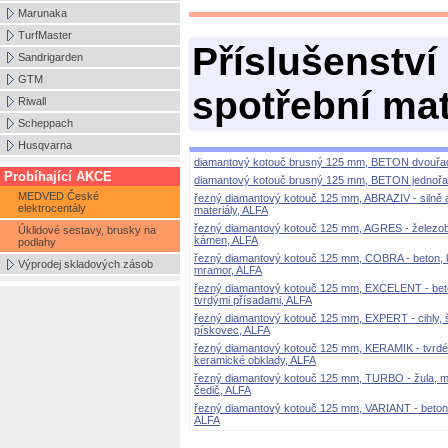
Marunaka
TurfMaster
Příslušenství
Sandrigarden
GTM
spotřební mat
Riwall
Scheppach
Husqvarna
diamantový kotouč brusný 125 mm, BETON dvouřa
Probíhající AKCE
diamantový kotouč brusný 125 mm, BETON jednořa
MEDVED České
řezný diamantový kotouč 125 mm, ABRAZIV - silně 
elektrocentály
materiály, ALFA
řezný diamantový kotouč 125 mm, AGRES - železob
Úklidové sestavy, brusky na
kámen, ALFA
podlahy
řezný diamantový kotouč 125 mm, COBRA - beton,
Výprodej skladových zásob
mramor, ALFA
řezný diamantový kotouč 125 mm, EXCELENT - bet
tvrdými přísadami, ALFA
řezný diamantový kotouč 125 mm, EXPERT - cihly, 
pískovec, ALFA
řezný diamantový kotouč 125 mm, KERAMIK - tvrdé
keramické obklady, ALFA
řezný diamantový kotouč 125 mm, TURBO - žula, m
čedič, ALFA
řezný diamantový kotouč 125 mm, VARIANT - beton
ALFA