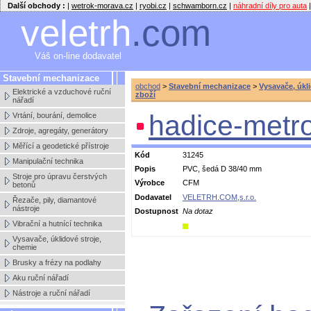
Další obchody :
|
wetrok-morava.cz
|
ryobi.cz
|
schwamborn.cz
|
náhradní díly pro auta
|
veletrh
.com
Váš on-line dodavatel
Stavební mechanizace
obchod
>
Stavební mechanizace
>
Vysavače, úkl
Elektrické a vzduchové ruční
zboží
nářadí
hadice-metr
Vrtání, bourání, demolice
Zdroje, agregáty, generátory
Měřící a geodetické přístroje
Kód
31245
Manipulační technika
Popis
PVC, šedá D 38/40 mm
Stroje pro úpravu čerstvých
Výrobce
CFM
betonů
Dodavatel
VELETRH.COM,s.r.o.
Řezače, pily, diamantové
nástroje
Dostupnost
Na dotaz
Vibrační a hutnící technika
Vysavače, úklidové stroje,
chemie
Brusky a frézy na podlahy
Aku ruční nářadí
Nástroje a ruční nářadí