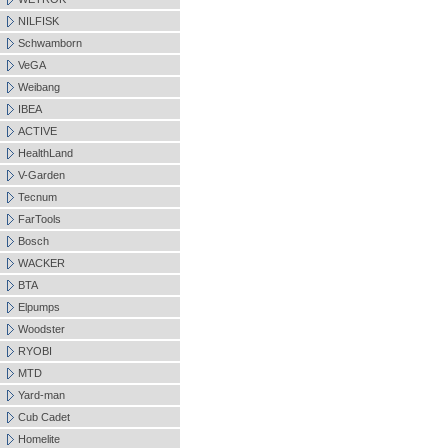
NILFISK
Schwamborn
VeGA
Weibang
IBEA
ACTIVE
HealthLand
V-Garden
Tecnum
FarTools
Bosch
WACKER
BTA
Elpumps
Woodster
RYOBI
MTD
Yard-man
Cub Cadet
Homelite