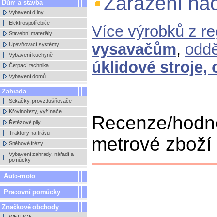
Zařazení ha
Dům a stavba
Vybavení dílny
Elektrospotřebiče
Více výrobků z r
Stavební materiály
vysavačům
,
odd
Upevňovací systémy
Vybavení kuchyně
úklidové stroje,
Čerpací technika
Vybavení domů
Zahrada
Sekačky, provzdušňovače
Křovinořezy, vyžínače
Recenze/hodno
Řetězové pily
Traktory na trávu
metrové zboží 
Sněhové frézy
Vybavení zahrady, nářadí a
pomůcky
Auto-moto
Pracovní pomůcky
Značkové obchody
WETROK