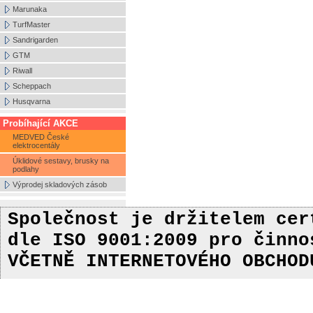
Marunaka
TurfMaster
Sandrigarden
GTM
Riwall
Scheppach
Husqvarna
Probíhající AKCE
MEDVED České
elektrocentály
Úklidové sestavy, brusky na
podlahy
Výprodej skladových zásob
Společnost je držitelem ce
dle ISO 9001:2009
pro činn
VČETNĚ INTERNETOVÉHO OBCHOD