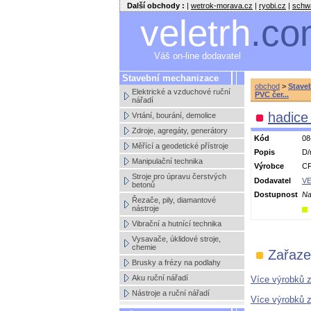
Další obchody :
|
wetrok-morava.cz
|
ryobi.cz
|
schw
veletrh
.co
Váš on-line dodavatel
Stavební mechanizace
obchod
>
Stave
Elektrické a vzduchové ruční
PVC čer...
nářadí
hadice
Vrtání, bourání, demolice
Zdroje, agregáty, generátory
Kód
08
Měřící a geodetické přístroje
Popis
D/
Manipulační technika
Výrobce
C
Stroje pro úpravu čerstvých
Dodavatel
VE
betonů
Dostupnost
Na
Řezače, pily, diamantové
nástroje
Vibrační a hutnící technika
Vysavače, úklidové stroje,
chemie
Zařaze
Brusky a frézy na podlahy
Aku ruční nářadí
Více výrobků 
Nástroje a ruční nářadí
Více výrobků 