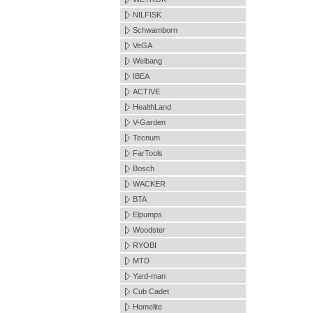
NILFISK
Schwamborn
VeGA
Weibang
IBEA
ACTIVE
HealthLand
V-Garden
Tecnum
FarTools
Bosch
WACKER
BTA
Elpumps
Woodster
RYOBI
MTD
Yard-man
Cub Cadet
Homelite