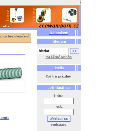
.ke stažení
adice bez ukončení
.hledání
rozšířené hledání
.košík
Košík je
prázdný
.
.přihlásit se
jméno:
heslo:
chemie
.
registrace