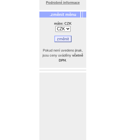
Podrobné informace
.změnit měnu
máte: CZK
Pokud není uvedeno jinak,
jsou ceny uváděny
včetně
DPH
.