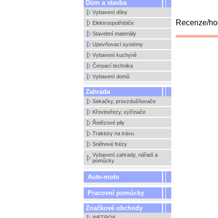
Dům a stavba
Vybavení dílny
Recenze/hod
Elektrospotřebiče
Stavební materiály
Upevňovací systémy
Vybavení kuchyně
Čerpací technika
Vybavení domů
Zahrada
Sekačky, provzdušňovače
Křovinořezy, vyžínače
Řetězové pily
Traktory na trávu
Sněhové frézy
Vybavení zahrady, nářadí a
pomůcky
Auto-moto
Pracovní pomůcky
Značkové obchody
WETROK