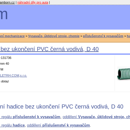
amborn.cz
|
náhradní díly pro auta
|
m
bní mechanizace
>
Vysavače, úklidové stroje, chemie
>
příslušenství k vysavačům
>
h
 bez ukončení PVC černá vodivá, D 40
-131736
mm 40
FM
LETRH.COM,s.r.o.
 dotaz
ní hadice bez ukončení PVC černá vodivá, D 40
z regálu
příslušenství k vysavačům
,
oddělení
Vysavače, úklidové stroje, 
z regálu
hadice
,
oddělení
příslušenství k vysavačům
.