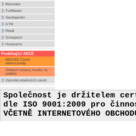
Marunaka
TurfMaster
Sandrigarden
GTM
Riwall
Scheppach
Husqvarna
Probíhající AKCE
MEDVED České
elektrocentály
Úklidové sestavy, brusky na
podlahy
Výprodej skladových zásob
Společnost je držitelem ce
dle ISO 9001:2009
pro činn
VČETNĚ INTERNETOVÉHO OBCHOD