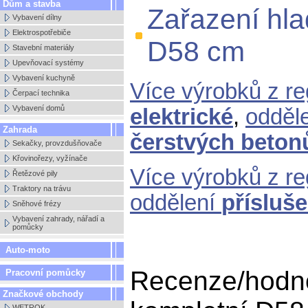
Dům a stavba
Zařazení hlad
Vybavení dílny
Elektrospotřebiče
D58 cm
Stavební materiály
Upevňovací systémy
Vybavení kuchyně
Více výrobků z r
Čerpací technika
Vybavení domů
elektrické
,
odděl
Zahrada
čerstvých beton
Sekačky, provzdušňovače
Křovinořezy, vyžínače
Více výrobků z r
Řetězové pily
Traktory na trávu
oddělení
přísluše
Sněhové frézy
Vybavení zahrady, nářadí a
pomůcky
Auto-moto
Recenze/hodnoc
Pracovní pomůcky
Značkové obchody
WETROK