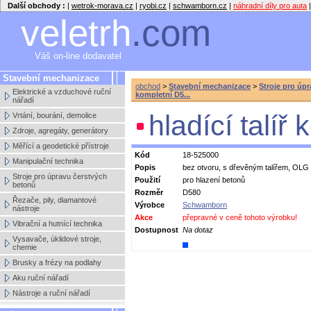
Další obchody :
|
wetrok-morava.cz
|
ryobi.cz
|
schwamborn.cz
|
náhradní díly pro auta
|
veletrh
.com
Váš on-line dodavatel
Stavební mechanizace
obchod
>
Stavební mechanizace
>
Stroje pro úp
Elektrické a vzduchové ruční
kompletní D5...
nářadí
hladící talí
Vrtání, bourání, demolice
Zdroje, agregáty, generátory
Měřící a geodetické přístroje
Kód
18-525000
Manipulační technika
Popis
bez otvoru, s dřevěným talířem, OLG
Stroje pro úpravu čerstvých
Použití
pro hlazení betonů
betonů
Rozměr
D580
Řezače, pily, diamantové
Výrobce
Schwamborn
nástroje
Akce
přepravné v ceně tohoto výrobku!
Vibrační a hutnící technika
Dostupnost
Na dotaz
Vysavače, úklidové stroje,
chemie
Brusky a frézy na podlahy
Aku ruční nářadí
Nástroje a ruční nářadí