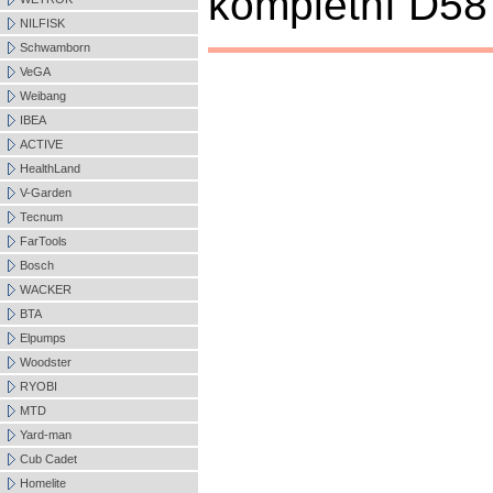
kompletní D58 
NILFISK
Schwamborn
VeGA
Weibang
IBEA
ACTIVE
HealthLand
V-Garden
Tecnum
FarTools
Bosch
WACKER
BTA
Elpumps
Woodster
RYOBI
MTD
Yard-man
Cub Cadet
Homelite