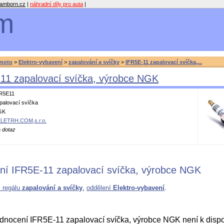
amborn.cz
|
náhradní díly pro auta
|
m
moto
>
Elektro-vybavení
>
zapalování a svíčky
>
IFR5E-11 zapalovací svíčka,...
11 zapalovací svíčka, výrobce NGK
R5E11
palovací svíčka
GK
LETRH.COM,s.r.o.
 dotaz
ní IFR5E-11 zapalovací svíčka, výrobce NGK
z regálu
zapalování a svíčky
,
oddělení
Elektro-vybavení
.
nocení IFR5E-11 zapalovací svíčka, výrobce NGK není k dispo