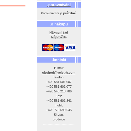
.porovnávání
Porovnávání je
prázdné
.
.o nákupu
Nákupní řád
Nápověda
.kontakt
E-mail:
obchod@veletrh.com
Telefon:
+420 581 601 007
+420 581 601 077
+420 545 218 786
Fax:
+420 581 601 341
mobil:
+420 776 699 545
Skype:
prodejce
---------------------------