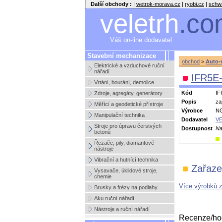
Další obchody :
|
wetrok-morava.cz
|
ryobi.cz
|
schw
veletrh
.co
Váš on-line dodavatel
Stavební mechanizace
obchod
>
Auto-
Elektrické a vzduchové ruční
nářadí
IFR5E-
Vrtání, bourání, demolice
Kód
IF
Zdroje, agregáty, generátory
Popis
za
Měřící a geodetické přístroje
Výrobce
N
Manipulační technika
Dodavatel
VE
Stroje pro úpravu čerstvých
Dostupnost
Na
betonů
Řezače, pily, diamantové
nástroje
Vibrační a hutnící technika
Zařaze
Vysavače, úklidové stroje,
chemie
Více výrobků 
Brusky a frézy na podlahy
Aku ruční nářadí
Nástroje a ruční nářadí
Recenze/hod