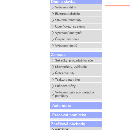
Dům a stavba
Vybavení dílny
Elektrospotřebiče
Stavební materiály
Upevňovací systémy
Vybavení kuchyně
Čerpací technika
Vybavení domů
Zahrada
Sekačky, provzdušňovače
Křovinořezy, vyžínače
Řetězové pily
Traktory na trávu
Sněhové frézy
Vybavení zahrady, nářadí a
pomůcky
Auto-moto
Pracovní pomůcky
Značkové obchody
WETROK