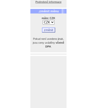
Podrobné informace
.změnit měnu
máte: CZK
Pokud není uvedeno jinak,
jsou ceny uváděny
včetně
DPH
.