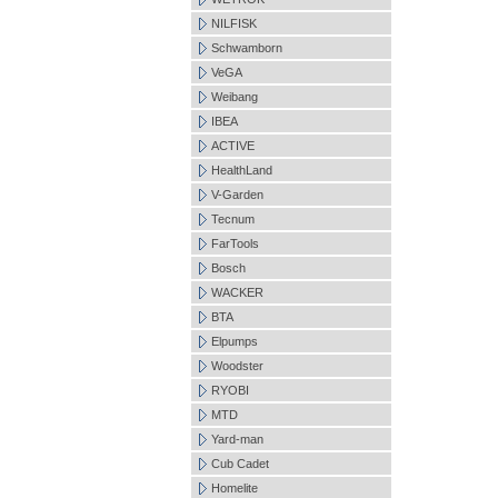
NILFISK
Schwamborn
VeGA
Weibang
IBEA
ACTIVE
HealthLand
V-Garden
Tecnum
FarTools
Bosch
WACKER
BTA
Elpumps
Woodster
RYOBI
MTD
Yard-man
Cub Cadet
Homelite