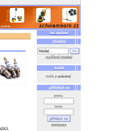
.ke stažení
.hledání
rozšířené hledání
.košík
Košík je
prázdný
.
.přihlásit se
jméno:
heslo:
registrace
zici.