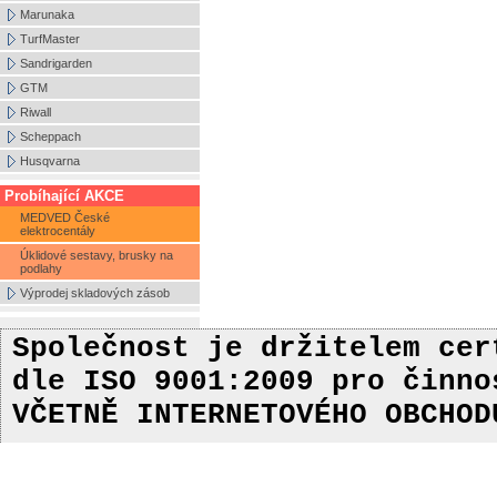
Marunaka
TurfMaster
Sandrigarden
GTM
Riwall
Scheppach
Husqvarna
Probíhající AKCE
MEDVED České
elektrocentály
Úklidové sestavy, brusky na
podlahy
Výprodej skladových zásob
Společnost je držitelem ce
dle ISO 9001:2009
pro činn
VČETNĚ INTERNETOVÉHO OBCHOD