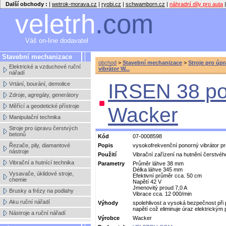
Další obchody :
|
wetrok-morava.cz
|
ryobi.cz
|
schwamborn.cz
|
náhradní díly pro auta
|
veletrh
.com
Váš on-line dodavatel
Stavební mechanizace
obchod
>
Stavební mechanizace
>
Stroje pro úp
Elektrické a vzduchové ruční
vibrátor W...
nářadí
IRSEN 38 po
Vrtání, bourání, demolice
Zdroje, agregáty, generátory
Měřící a geodetické přístroje
Wacker
Manipulační technika
Stroje pro úpravu čerstvých
betonů
Kód
07-0008598
Řezače, pily, diamantové
Popis
vysokofrekvenční ponorný vibrátor pro
nástroje
Použití
Vibrační zařízení na hutnění čerstvéh
Vibrační a hutnící technika
Parametry
Průměr láhve 38 mm
Délka láhve 345 mm
Vysavače, úklidové stroje,
Efektivní průměr cca. 50 cm
chemie
Napětí 42 V
Jmenovitý proud 7,0 A
Brusky a frézy na podlahy
Vibrace cca. 12 000/min
Aku ruční nářadí
Výhody
spolehlivost a vysoká bezpečnost při p
napětí což eliminuje úraz elektrickým
Nástroje a ruční nářadí
Výrobce
Wacker