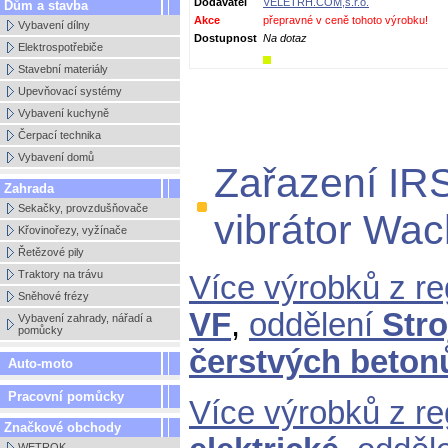
Dodavatel
VELETRH.COM,s.r.o.
Dům a stavba
Akce
přepravné v ceně tohoto výrobku!
Vybavení dílny
Dostupnost
Na dotaz
Elektrospotřebiče
Stavební materiály
Upevňovací systémy
Vybavení kuchyně
Čerpací technika
Vybavení domů
Zařazení IR
Zahrada
Sekačky, provzdušňovače
vibrátor Wac
Křovinořezy, vyžínače
Řetězové pily
Traktory na trávu
Více výrobků z r
Sněhové frézy
VF
,
oddělení
Stro
Vybavení zahrady, nářadí a
pomůcky
čerstvých beton
Auto-moto
Pracovní pomůcky
Více výrobků z r
Značkové obchody
WETROK