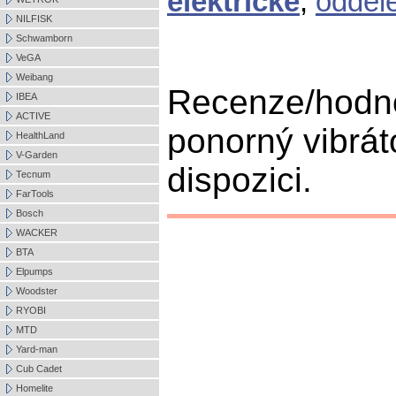
elektrické
,
odděl
NILFISK
Schwamborn
VeGA
Weibang
Recenze/hodn
IBEA
ACTIVE
ponorný vibrát
HealthLand
V-Garden
dispozici.
Tecnum
FarTools
Bosch
WACKER
BTA
Elpumps
Woodster
RYOBI
MTD
Yard-man
Cub Cadet
Homelite