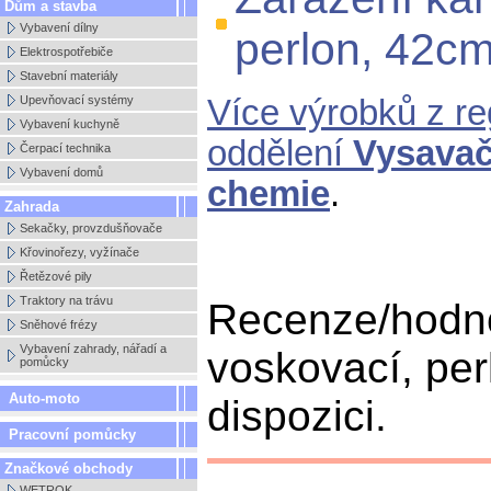
Dům a stavba
Vybavení dílny
perlon, 42c
Elektrospotřebiče
Stavební materiály
Upevňovací systémy
Více výrobků z r
Vybavení kuchyně
oddělení
Vysavače
Čerpací technika
Vybavení domů
chemie
.
Zahrada
Sekačky, provzdušňovače
Křovinořezy, vyžínače
Řetězové pily
Traktory na trávu
Recenze/hodno
Sněhové frézy
Vybavení zahrady, nářadí a
voskovací, per
pomůcky
Auto-moto
dispozici.
Pracovní pomůcky
Značkové obchody
WETROK