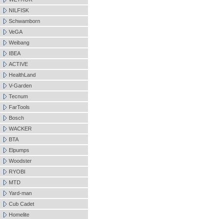
NILFISK
Schwamborn
VeGA
Weibang
IBEA
ACTIVE
HealthLand
V-Garden
Tecnum
FarTools
Bosch
WACKER
BTA
Elpumps
Woodster
RYOBI
MTD
Yard-man
Cub Cadet
Homelite