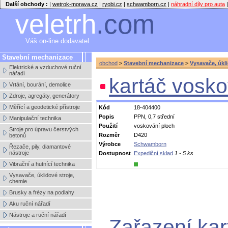
Další obchody :
|
wetrok-morava.cz
|
ryobi.cz
|
schwamborn.cz
|
náhradní díly pro auta
|
veletrh
.com
Váš on-line dodavatel
Stavební mechanizace
obchod
>
Stavební mechanizace
>
Vysavače, úkl
Elektrické a vzduchové ruční
nářadí
kartáč vosko
Vrtání, bourání, demolice
Zdroje, agregáty, generátory
Měřící a geodetické přístroje
Kód
18-404400
Popis
PPN, 0,7 střední
Manipulační technika
Použití
voskování ploch
Stroje pro úpravu čerstvých
Rozměr
D420
betonů
Výrobce
Schwamborn
Řezače, pily, diamantové
nástroje
Dostupnost
Expediční sklad
1 - 5 ks
Vibrační a hutnící technika
Vysavače, úklidové stroje,
chemie
Brusky a frézy na podlahy
Aku ruční nářadí
Nástroje a ruční nářadí
Zařazení kar