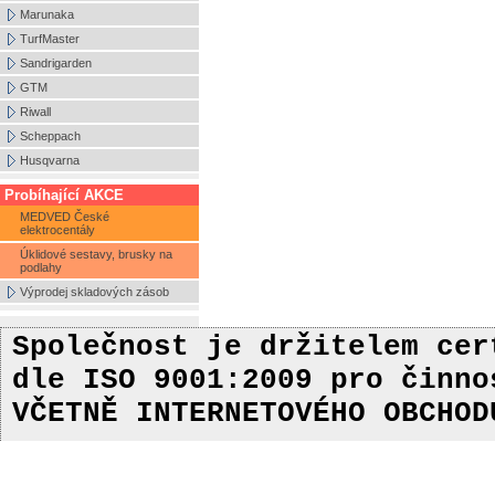
Marunaka
TurfMaster
Sandrigarden
GTM
Riwall
Scheppach
Husqvarna
Probíhající AKCE
MEDVED České
elektrocentály
Úklidové sestavy, brusky na
podlahy
Výprodej skladových zásob
Společnost je držitelem ce
dle ISO 9001:2009
pro činn
VČETNĚ INTERNETOVÉHO OBCHOD