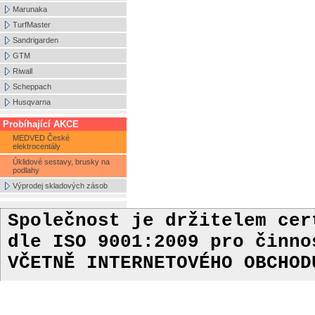
Marunaka
TurfMaster
Sandrigarden
GTM
Riwall
Scheppach
Husqvarna
Probíhající AKCE
MEDVED České
elektrocentály
Úklidové sestavy, brusky na
podlahy
Výprodej skladových zásob
Společnost je držitelem ce
dle ISO 9001:2009
pro činn
VČETNĚ INTERNETOVÉHO OBCHOD