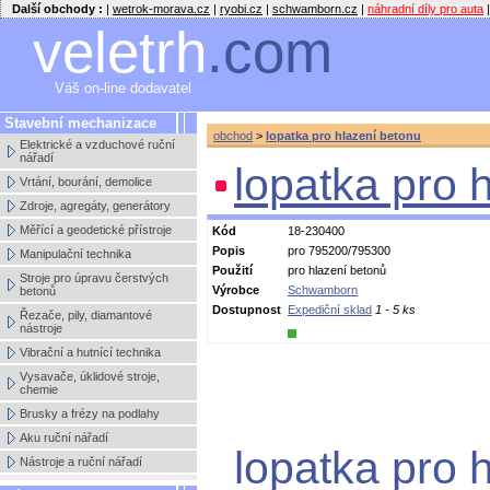
Další obchody :
|
wetrok-morava.cz
|
ryobi.cz
|
schwamborn.cz
|
náhradní díly pro auta
|
veletrh
.com
Váš on-line dodavatel
Stavební mechanizace
obchod
>
lopatka pro hlazení betonu
Elektrické a vzduchové ruční
nářadí
lopatka pro 
Vrtání, bourání, demolice
Zdroje, agregáty, generátory
Měřící a geodetické přístroje
Kód
18-230400
Popis
pro 795200/795300
Manipulační technika
Použití
pro hlazení betonů
Stroje pro úpravu čerstvých
Výrobce
Schwamborn
betonů
Dostupnost
Expediční sklad
1 - 5 ks
Řezače, pily, diamantové
nástroje
Vibrační a hutnící technika
Vysavače, úklidové stroje,
chemie
Brusky a frézy na podlahy
Aku ruční nářadí
lopatka pro 
Nástroje a ruční nářadí