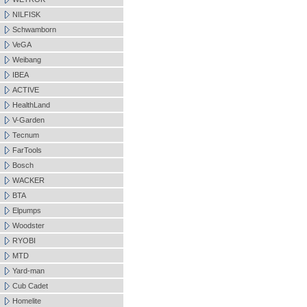
NILFISK
Schwamborn
VeGA
Weibang
IBEA
ACTIVE
HealthLand
V-Garden
Tecnum
FarTools
Bosch
WACKER
BTA
Elpumps
Woodster
RYOBI
MTD
Yard-man
Cub Cadet
Homelite