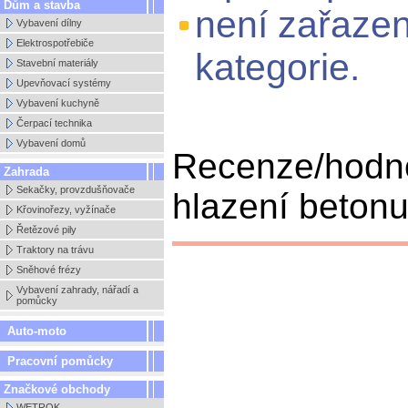
Dům a stavba
není zařaze
Vybavení dílny
Elektrospotřebiče
kategorie.
Stavební materiály
Upevňovací systémy
Vybavení kuchyně
Čerpací technika
Vybavení domů
Recenze/hodno
Zahrada
Sekačky, provzdušňovače
hlazení betonu
Křovinořezy, vyžínače
Řetězové pily
Traktory na trávu
Sněhové frézy
Vybavení zahrady, nářadí a
pomůcky
Auto-moto
Pracovní pomůcky
Značkové obchody
WETROK