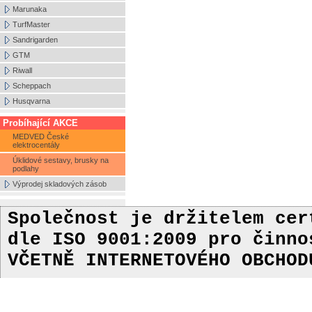
Marunaka
TurfMaster
Sandrigarden
GTM
Riwall
Scheppach
Husqvarna
Probíhající AKCE
MEDVED České
elektrocentály
Úklidové sestavy, brusky na
podlahy
Výprodej skladových zásob
Společnost je držitelem ce
dle ISO 9001:2009
pro činn
VČETNĚ INTERNETOVÉHO OBCHOD