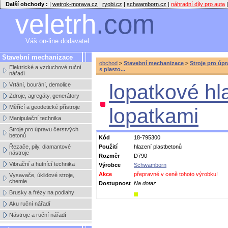
Další obchody :
|
wetrok-morava.cz
|
ryobi.cz
|
schwamborn.cz
|
náhradní díly pro auta
|
veletrh
.com
Váš on-line dodavatel
Stavební mechanizace
obchod
>
Stavební mechanizace
>
Stroje pro úp
Elektrické a vzduchové ruční
s plasto...
nářadí
lopatkové hl
Vrtání, bourání, demolice
Zdroje, agregáty, generátory
Měřící a geodetické přístroje
lopatkami
Manipulační technika
Stroje pro úpravu čerstvých
betonů
Kód
18-795300
Řezače, pily, diamantové
Použití
hlazení plastbetonů
nástroje
Rozměr
D790
Vibrační a hutnící technika
Výrobce
Schwamborn
Akce
přepravné v ceně tohoto výrobku!
Vysavače, úklidové stroje,
chemie
Dostupnost
Na dotaz
Brusky a frézy na podlahy
Aku ruční nářadí
Nástroje a ruční nářadí