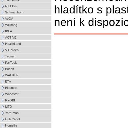
hladítko s pla
NILFISK
Schwamborn
není k dispozic
VeGA
Weibang
IBEA
ACTIVE
HealthLand
V-Garden
Tecnum
FarTools
Bosch
WACKER
BTA
Elpumps
Woodster
RYOBI
MTD
Yard-man
Cub Cadet
Homelite