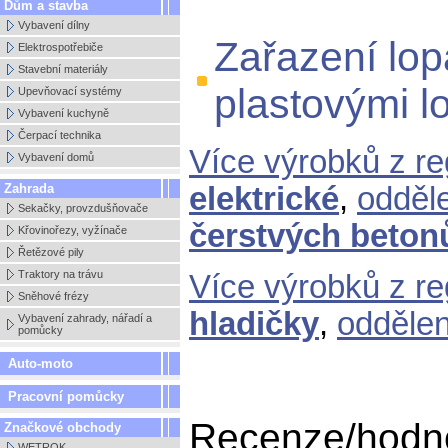
Dům a stavba
Vybavení dílny
Zařazení lop
Elektrospotřebiče
Stavební materiály
plastovými l
Upevňovací systémy
Vybavení kuchyně
Čerpací technika
Více výrobků z r
Vybavení domů
Zahrada
elektrické
,
odděl
Sekačky, provzdušňovače
čerstvých beton
Křovinořezy, vyžínače
Řetězové pily
Traktory na trávu
Více výrobků z r
Sněhové frézy
hladičky
,
odděle
Vybavení zahrady, nářadí a
pomůcky
Auto-moto
Pracovní pomůcky
Recenze/hodno
Značkové obchody
WETROK