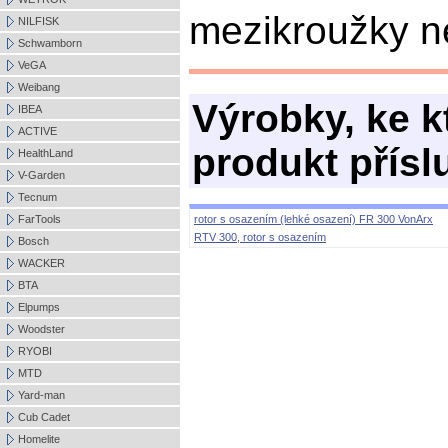
mezikroužky ne
NILFISK
Schwamborn
VeGA
Weibang
Výrobky, ke 
IBEA
ACTIVE
produkt přísl
HealthLand
V-Garden
Tecnum
rotor s osazením (lehké osazení) FR 300 VonArx
FarTools
RTV 300, rotor s osazením
Bosch
WACKER
BTA
Elpumps
Woodster
RYOBI
MTD
Yard-man
Cub Cadet
Homelite