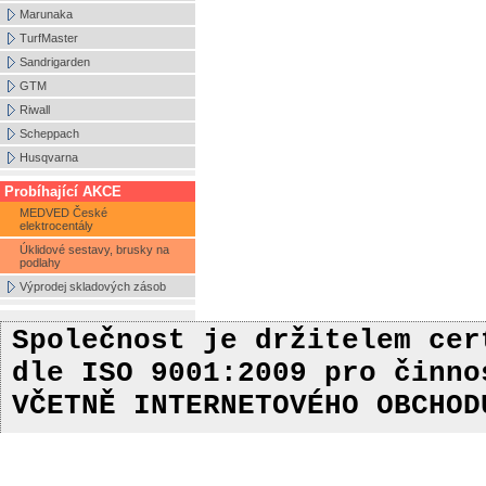
Marunaka
TurfMaster
Sandrigarden
GTM
Riwall
Scheppach
Husqvarna
Probíhající AKCE
MEDVED České
elektrocentály
Úklidové sestavy, brusky na
podlahy
Výprodej skladových zásob
Společnost je držitelem ce
dle ISO 9001:2009
pro činn
VČETNĚ INTERNETOVÉHO OBCHOD