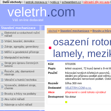
Další obchody :
|
wetrok-morava.cz
|
ryobi.cz
|
schwamborn.cz
|
náhradní díly pro auta
|
veletrh
.com
Váš on-line dodavatel
Stavební mechanizace
obchod
>
Stavební mechanizace
>
Brusky a fréz
Elektrické a vzduchové ruční
nářadí
osazení roto
Vrtání, bourání, demolice
Zdroje, agregáty, generátory
lamely, mezi
Měřící a geodetické přístroje
Manipulační technika
Stroje pro úpravu čerstvých
Kód
9701836
betonů
Popis
lehké osazení, 72 kusů lamel s 8-mi 
Řezače, pily, diamantové
Použití
frézování tvrdých křehkých povrchů, o
nástroje
ideální pro přípravu podlah pod stěrky
odstraňování nerovností podlah. Odstr
Vibrační a hutnící technika
Rozměr
šířka 300 mm
Vysavače, úklidové stroje,
Dodavatel
VELETRH.COM,s.r.o.
chemie
Akce
přepravné v ceně tohoto výrobku!
Brusky a frézy na podlahy
Dostupnost
Na dotaz
Aku ruční nářadí
Nástroje a ruční nářadí