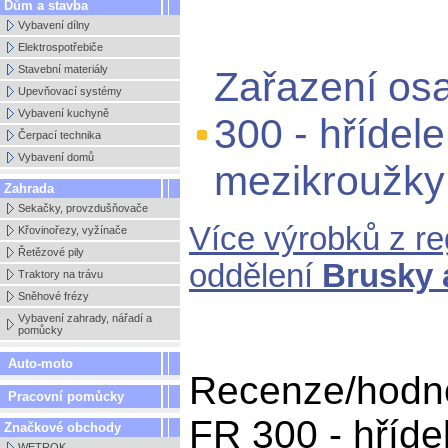
Dům a stavba
Vybavení dílny
Elektrospotřebiče
Stavební materiály
Zařazení osa
Upevňovací systémy
Vybavení kuchyně
300 - hřídele
Čerpací technika
Vybavení domů
mezikroužky
Zahrada
Sekačky, provzdušňovače
Více výrobků z r
Křovinořezy, vyžínače
Řetězové pily
oddělení
Brusky 
Traktory na trávu
Sněhové frézy
Vybavení zahrady, nářadí a
pomůcky
Auto-moto
Recenze/hodno
Pracovní pomůcky
FR 300 - hřídel
Značkové obchody
WETROK