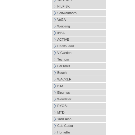
NILFISK
Schwamborn
VeGA
Weibang
IBEA
ACTIVE
HealthLand
V-Garden
Tecnum
FarTools
Bosch
WACKER
BTA
Elpumps
Woodster
RYOBI
MTD
Yard-man
Cub Cadet
Homelite