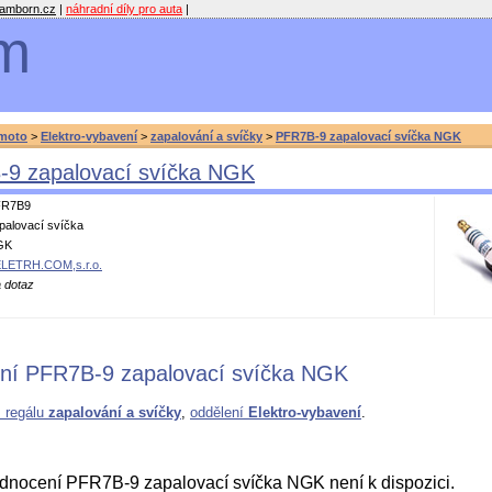
amborn.cz
|
náhradní díly pro auta
|
m
moto
>
Elektro-vybavení
>
zapalování a svíčky
>
PFR7B-9 zapalovací svíčka NGK
9 zapalovací svíčka NGK
FR7B9
palovací svíčka
GK
LETRH.COM,s.r.o.
 dotaz
ní PFR7B-9 zapalovací svíčka NGK
z regálu
zapalování a svíčky
,
oddělení
Elektro-vybavení
.
nocení PFR7B-9 zapalovací svíčka NGK není k dispozici.