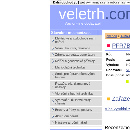
Další obchody :
|
wetrok-morava.cz
|
ryobi.cz
|
schw
veletrh
.co
Váš on-line dodavatel
Stavební mechanizace
obchod
>
Auto-
Elektrické a vzduchové ruční
nářadí
PFR7B-
Vrtání, bourání, demolice
Kód
P
Zdroje, agregáty, generátory
Popis
za
Měřící a geodetické přístroje
Výrobce
N
Manipulační technika
Dodavatel
VE
Stroje pro úpravu čerstvých
Dostupnost
Na
betonů
Řezače, pily, diamantové
nástroje
Vibrační a hutnící technika
Zařaze
Vysavače, úklidové stroje,
chemie
Více výrobků 
Brusky a frézy na podlahy
Aku ruční nářadí
Nástroje a ruční nářadí
Recenze/hod