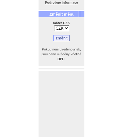
Podrobné informace
.změnit měnu
máte: CZK
Pokud není uvedeno jinak,
jsou ceny uváděny
včetně
DPH
.