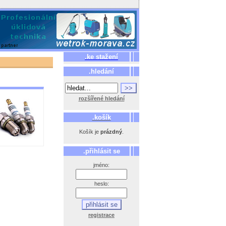
.ke stažení
.hledání
rozšířené hledání
.košík
Košík je
prázdný
.
.přihlásit se
jméno:
heslo:
registrace