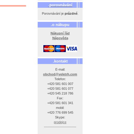
.porovnávání
Porovnávání je
prázdné
.
.o nákupu
Nákupní řád
Nápověda
.kontakt
E-mail:
obchod@veletrh.com
Telefon:
+420 581 601 007
+420 581 601 077
+420 545 218 786
Fax:
+420 581 601 341
mobil:
+420 776 699 545
Skype:
prodejce
---------------------------