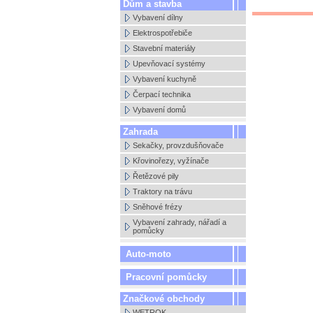
Dům a stavba
Vybavení dílny
Elektrospotřebiče
Stavební materiály
Upevňovací systémy
Vybavení kuchyně
Čerpací technika
Vybavení domů
Zahrada
Sekačky, provzdušňovače
Křovinořezy, vyžínače
Řetězové pily
Traktory na trávu
Sněhové frézy
Vybavení zahrady, nářadí a
pomůcky
Auto-moto
Pracovní pomůcky
Značkové obchody
WETROK