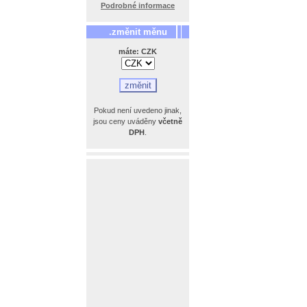
Podrobné informace
.změnit měnu
máte: CZK
Pokud není uvedeno jinak,
jsou ceny uváděny
včetně
DPH
.