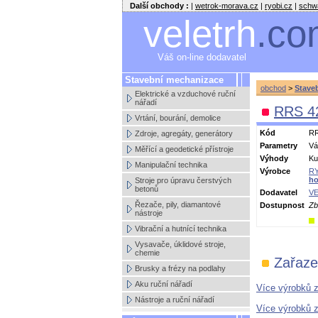
Další obchody :
|
wetrok-morava.cz
|
ryobi.cz
|
schw
veletrh
.co
Váš on-line dodavatel
Stavební mechanizace
obchod
>
Stave
Elektrické a vzduchové ruční
nářadí
RRS 4
Vrtání, bourání, demolice
Kód
R
Zdroje, agregáty, generátory
Parametry
Vá
Měřící a geodetické přístroje
Výhody
Ku
Manipulační technika
Výrobce
RY
ho
Stroje pro úpravu čerstvých
betonů
Dodavatel
VE
Řezače, pily, diamantové
Dostupnost
Zb
nástroje
Vibrační a hutnící technika
Vysavače, úklidové stroje,
chemie
Zařaze
Brusky a frézy na podlahy
Aku ruční nářadí
Více výrobků 
Nástroje a ruční nářadí
Více výrobků 