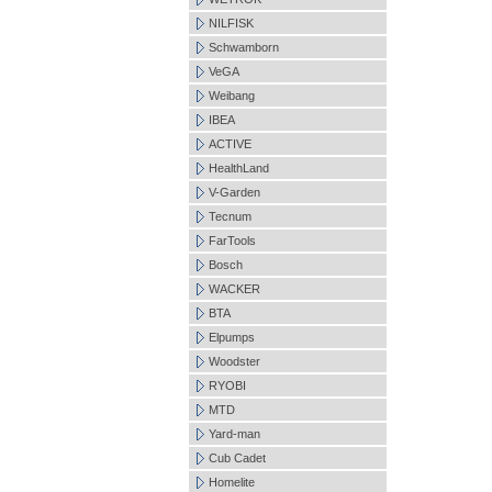
NILFISK
Schwamborn
VeGA
Weibang
IBEA
ACTIVE
HealthLand
V-Garden
Tecnum
FarTools
Bosch
WACKER
BTA
Elpumps
Woodster
RYOBI
MTD
Yard-man
Cub Cadet
Homelite