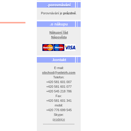
.porovnávání
Porovnávání je
prázdné
.
.o nákupu
Nákupní řád
Nápověda
.kontakt
E-mail:
obchod@veletrh.com
Telefon:
+420 581 601 007
+420 581 601 077
+420 545 218 786
Fax:
+420 581 601 341
mobil:
+420 776 699 545
Skype:
prodejce
---------------------------