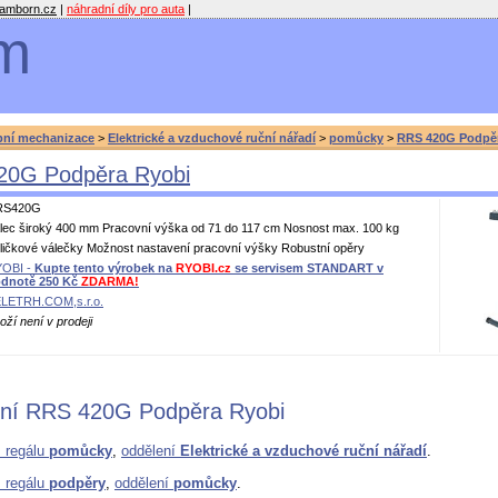
amborn.cz
|
náhradní díly pro auta
|
m
bní mechanizace
>
Elektrické a vzduchové ruční nářadí
>
pomůcky
>
RRS 420G Podpěra
20G Podpěra Ryobi
RS420G
lec široký 400 mm Pracovní výška od 71 do 117 cm Nosnost max. 100 kg
ličkové válečky Možnost nastavení pracovní výšky Robustní opěry
OBI -
Kupte tento výrobek na
RYOBI.cz
se servisem STANDART v
dnotě 250 Kč
ZDARMA!
LETRH.COM,s.r.o.
oží není v prodeji
ní RRS 420G Podpěra Ryobi
z regálu
pomůcky
,
oddělení
Elektrické a vzduchové ruční nářadí
.
z regálu
podpěry
,
oddělení
pomůcky
.