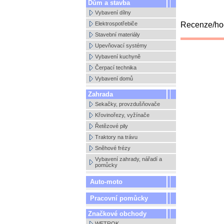
Dům a stavba
Vybavení dílny
Recenze/hod
Elektrospotřebiče
Stavební materiály
Upevňovací systémy
Vybavení kuchyně
Čerpací technika
Vybavení domů
Zahrada
Sekačky, provzdušňovače
Křovinořezy, vyžínače
Řetězové pily
Traktory na trávu
Sněhové frézy
Vybavení zahrady, nářadí a
pomůcky
Auto-moto
Pracovní pomůcky
Značkové obchody
WETROK