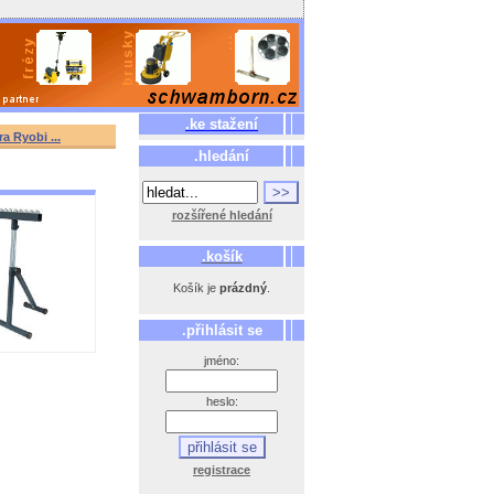
.ke stažení
 Ryobi ...
.hledání
rozšířené hledání
.košík
Košík je
prázdný
.
.přihlásit se
jméno:
heslo:
registrace